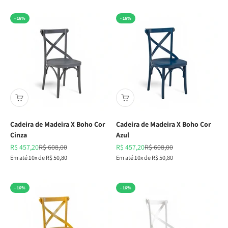
- 16%
- 16%
Cadeira de Madeira X Boho Cor
Cadeira de Madeira X Boho Cor
Cinza
Azul
Preço promocional
Preço normal
Preço promocional
Preço normal
R$ 457,20
R$ 608,00
R$ 457,20
R$ 608,00
Em até 10x de R$ 50,80
Em até 10x de R$ 50,80
- 16%
- 16%