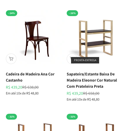
- 24%
- 26%
PRONTA-ENTREGA
Cadeira de Madeira Ana Cor
Sapateira/Estante Baixa De
Castanho
Madeira Eleonor Cor Natural
Com Prateleira Preta
Preço promocional
Preço normal
R$ 439,20
R$ 638,00
Preço promocional
Preço normal
Em até 10x de R$ 48,80
R$ 439,20
R$ 658,00
Em até 10x de R$ 48,80
- 31%
- 31%