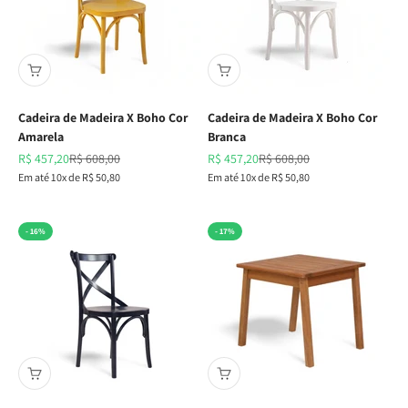
Cadeira de Madeira X Boho Cor
Cadeira de Madeira X Boho Cor
Amarela
Branca
Preço promocional
Preço normal
Preço promocional
Preço normal
R$ 457,20
R$ 608,00
R$ 457,20
R$ 608,00
Em até 10x de R$ 50,80
Em até 10x de R$ 50,80
- 16%
- 17%