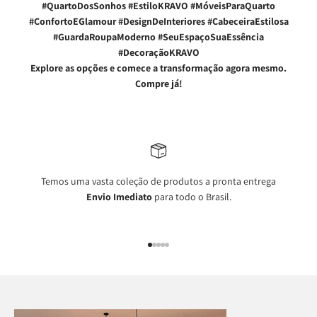
#QuartoDosSonhos #EstiloKRAVO #MóveisParaQuarto
#ConfortoEGlamour #DesignDeInteriores #CabeceiraEstilosa
#GuardaRoupaModerno #SeuEspaçoSuaEssência
#DecoraçãoKRAVO
Explore as opções e comece a transformação agora mesmo.
Compre já!
Temos uma vasta coleção de produtos a pronta entrega
Envio Imediato
para todo o Brasil.
Ir para item 1
Ir para item 2
Ir para item 3
Ir para item 4
Ir para item 5