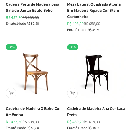
Cadeira Preta de Madeira para
Mesa Lateral Quadrada Alpina
Sala de Jantar Estilo Boho
Em Madeira Ripada Cor Stain
Castanheira
Preço promocional
Preço normal
R$ 457,20
R$ 608,00
Preço promocional
Preço normal
Em até 10x de R$ 50,80
R$ 493,20
R$ 658,00
Em até 10x de R$ 54,80
- 16%
- 21%
Cadeira de Madeira X Boho Cor
Cadeira de Madeira Ana Cor Laca
Amêndoa
Preta
Preço promocional
Preço normal
Preço promocional
Preço normal
R$ 457,20
R$ 608,00
R$ 439,20
R$ 618,00
Em até 10x de R$ 50,80
Em até 10x de R$ 48,80