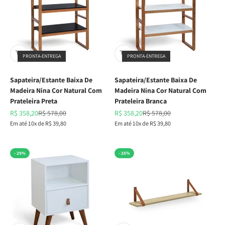
PRONTA-ENTREGA
PRONTA-ENTREGA
Sapateira/Estante Baixa De
Sapateira/Estante Baixa De
Madeira Nina Cor Natural Com
Madeira Nina Cor Natural Com
Prateleira Preta
Prateleira Branca
Preço promocional
Preço normal
Preço promocional
Preço normal
R$ 358,20
R$ 578,00
R$ 358,20
R$ 578,00
Em até 10x de R$ 39,80
Em até 10x de R$ 39,80
- 29%
- 25%