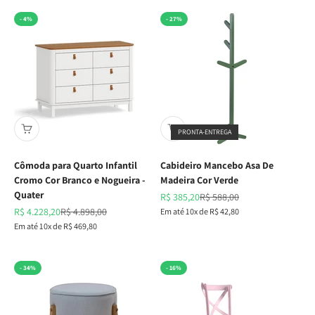
- 4%
- 27%
PRONTA-ENTREGA
Cômoda para Quarto Infantil
Cabideiro Mancebo Asa De
Cromo Cor Branco e Nogueira -
Madeira Cor Verde
Quater
Preço promocional
Preço normal
R$ 385,20
R$ 588,00
Preço promocional
Preço normal
R$ 4.228,20
R$ 4.898,00
Em até 10x de R$ 42,80
Em até 10x de R$ 469,80
- 34%
- 16%