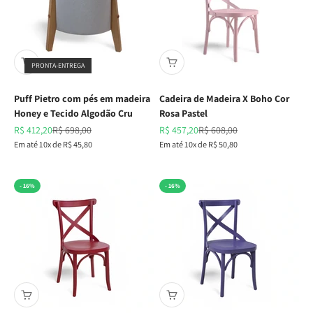
PRONTA-ENTREGA
Puff Pietro com pés em madeira
Cadeira de Madeira X Boho Cor
Honey e Tecido Algodão Cru
Rosa Pastel
Preço promocional
Preço normal
Preço promocional
Preço normal
R$ 412,20
R$ 698,00
R$ 457,20
R$ 608,00
Em até 10x de R$ 45,80
Em até 10x de R$ 50,80
- 16%
- 16%