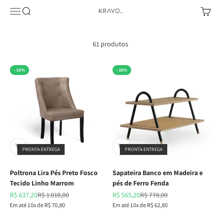
Pular para o conteúdo
Abrir menu de navegação
Abrir pesquisa
Abrir c
KRAVO urban design
61 produtos
- 30%
- 19%
PRONTA-ENTREGA
PRONTA-ENTREGA
Poltrona Lira Pés Preto Fosco
Sapateira Banco em Madeira e
Tecido Linho Marrom
pés de Ferro Fenda
Preço promocional
Preço normal
Preço promocional
Preço normal
R$ 637,20
R$ 1.018,00
R$ 565,20
R$ 778,00
Em até 10x de R$ 70,80
Em até 10x de R$ 62,80