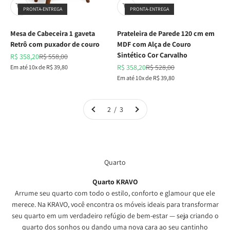
PRONTA-ENTREGA
PRONTA-ENTREGA
Mesa de Cabeceira 1 gaveta
Prateleira de Parede 120 cm em
Retrô com puxador de couro
MDF com Alça de Couro
Sintético Cor Carvalho
Preço promocional
Preço normal
R$ 358,20
R$ 558,00
Preço promocional
Preço normal
Em até 10x de R$ 39,80
R$ 358,20
R$ 528,00
Em até 10x de R$ 39,80
2 / 3
Quarto
Quarto KRAVO
Arrume seu quarto com todo o estilo, conforto e glamour que ele
merece. Na KRAVO, você encontra os móveis ideais para transformar
seu quarto em um verdadeiro refúgio de bem-estar — seja criando o
quarto dos sonhos ou dando uma nova cara ao seu cantinho