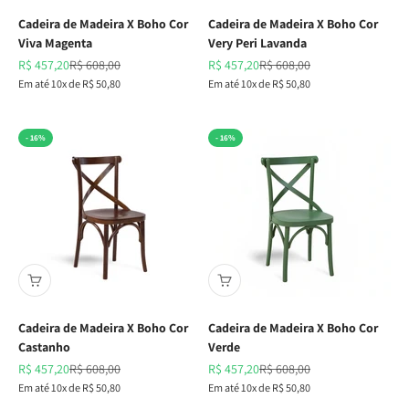
Cadeira de Madeira X Boho Cor
Cadeira de Madeira X Boho Cor
Viva Magenta
Very Peri Lavanda
Preço promocional
Preço normal
Preço promocional
Preço normal
R$ 457,20
R$ 608,00
R$ 457,20
R$ 608,00
Em até 10x de R$ 50,80
Em até 10x de R$ 50,80
- 16%
- 16%
Cadeira de Madeira X Boho Cor
Cadeira de Madeira X Boho Cor
Castanho
Verde
Preço promocional
Preço normal
Preço promocional
Preço normal
R$ 457,20
R$ 608,00
R$ 457,20
R$ 608,00
Em até 10x de R$ 50,80
Em até 10x de R$ 50,80