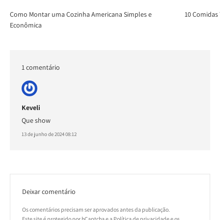
Como Montar uma Cozinha Americana Simples e
10 Comidas T
Econômica
1 comentário
Keveli
Que show
13 de junho de 2024 08:12
Deixar comentário
Os comentários precisam ser aprovados antes da publicação.
Este site é protegido por hCaptcha e a
Política de privacidade
e os