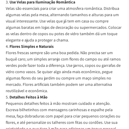
3.
Use Velas para Iluminação Romântica
Velas são essenciais para criar uma atmosfera romântica. Distribua
algumas velas pela mesa, alternando tamanhos e alturas para um
visual interessante. Use velas que já tem em casa ou compre
algumas baratas em lojas de decoração ou supermercados. Colocar
as velas dentro de copos ou potes de vidro também dá um toque
elegante e ajuda a proteger a chama.
4.
Flores Simples e Naturais
Flores frescas sempre são uma boa pedida. Não precisa ser um
buquê caro; um simples arranjo com flores do campo ou até ramos
verdes pode fazer toda a diferença. Use jarros, copos ou garrafas de
vidro como vasos. Se quiser algo ainda mais econômico, pegue
algumas flores do seu jardim ou compre um maço simples no
mercado. Flores artificiais também podem ser uma alternativa
reutilizável e econômica.
5.
Detalhes Feitos à Mão
Pequenos detalhes feitos à mão mostram cuidado e atenção.
Escreva bilhetinhos com mensagens carinhosas e espalhe pela
mesa, faça dobraduras com papel para criar pequenos corações ou
flores, e até personalize os talheres com fitas ou cordões. Use sua
criatividade e o que tiver à mão para adicionar um toque pessoal.