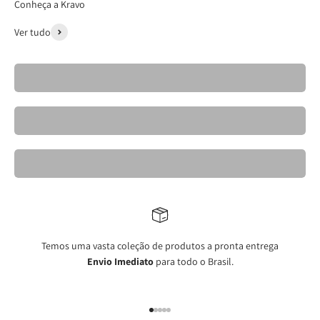
Conheça a Kravo
Ver tudo
Cadeiras- Kravo 26
Banquetas Kravo
Mesas de Jantar Elegantes- Kravo
Temos uma vasta coleção de produtos a pronta entrega
Envio Imediato
para todo o Brasil.
Ir para item 1
Ir para item 2
Ir para item 3
Ir para item 4
Ir para item 5