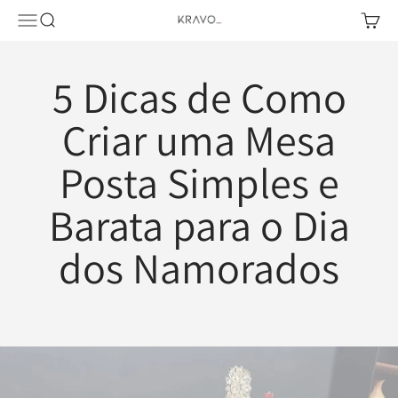
Pular para o conteúdo
Abrir menu de navegação
Abrir pesquisa
Abrir c
KRAVO urban design
5 Dicas de Como
Criar uma Mesa
Posta Simples e
Barata para o Dia
dos Namorados