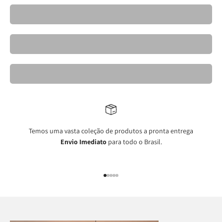
Cadeiras- Kravo 26
Banquetas Kravo
Mesas de Jantar Elegantes- Kravo
Temos uma vasta coleção de produtos a pronta entrega
Envio Imediato
para todo o Brasil.
Ir para item 1
Ir para item 2
Ir para item 3
Ir para item 4
Ir para item 5