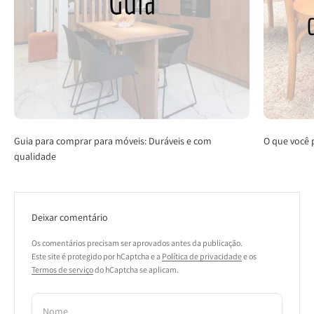
Guia para comprar para móveis: Duráveis e com
O que você 
qualidade
Deixar comentário
Os comentários precisam ser aprovados antes da publicação.
Este site é protegido por hCaptcha e a
Política de privacidade
e os
Termos de serviço
do hCaptcha se aplicam.
Nome