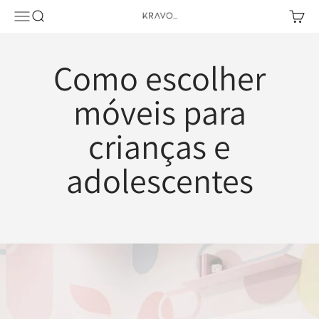
Pular para o conteúdo
Abrir menu de navegação
Abrir pesquisa
Abrir c
KRAVO urban design
Como escolher
móveis para
crianças e
adolescentes