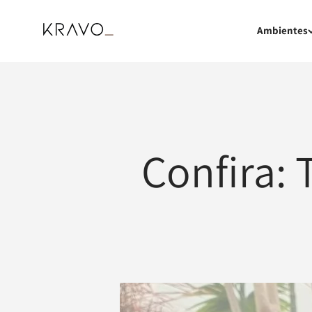
Pular para o conteúdo
KRAVO urban design
Ambientes
Confira: