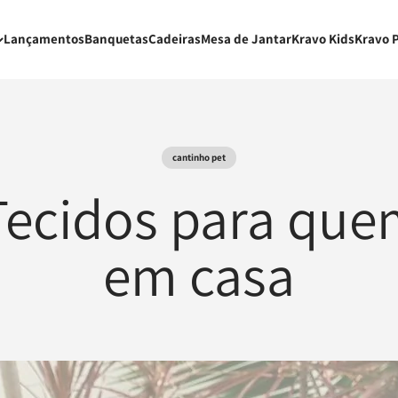
Lançamentos
Banquetas
Cadeiras
Mesa de Jantar
Kravo Kids
Kravo 
cantinho pet
 Tecidos para que
em casa