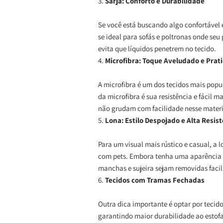
3.
Sarja: Conforto e Durabilidade
Se você está buscando algo confortável e
se ideal para sofás e poltronas onde seu 
evita que líquidos penetrem no tecido.
4.
Microfibra: Toque Aveludado e Prat
A microfibra é um dos tecidos mais pop
da microfibra é sua resistência e fácil 
não grudam com facilidade nesse materia
5.
Lona: Estilo Despojado e Alta Resis
Para um visual mais rústico e casual, a 
com pets. Embora tenha uma aparência 
manchas e sujeira sejam removidas faci
6.
Tecidos com Tramas Fechadas
Outra dica importante é optar por tecid
garantindo maior durabilidade ao estofa