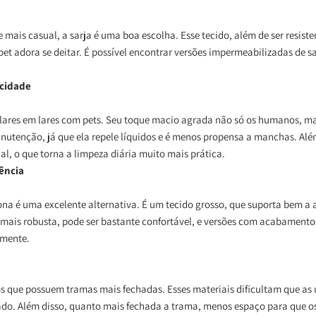
 mais casual, a sarja é uma boa escolha. Esse tecido, além de ser resist
pet adora se deitar. É possível encontrar versões impermeabilizadas de sa
icidade
ulares em lares com pets. Seu toque macio agrada não só os humanos, 
manutenção, já que ela repele líquidos e é menos propensa a manchas. Alé
l, o que torna a limpeza diária muito mais prática.
tência
lona é uma excelente alternativa. É um tecido grosso, que suporta bem a 
mais robusta, pode ser bastante confortável, e versões com acabament
lmente.
os que possuem tramas mais fechadas. Esses materiais dificultam que as
do. Além disso, quanto mais fechada a trama, menos espaço para que os 