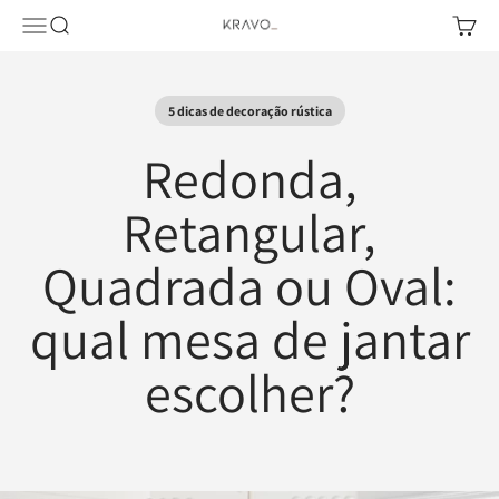
Pular para o conteúdo
Abrir menu de navegação
Abrir pesquisa
Abrir c
KRAVO urban design
5 dicas de decoração rústica
Redonda,
Retangular,
Quadrada ou Oval:
qual mesa de jantar
escolher?