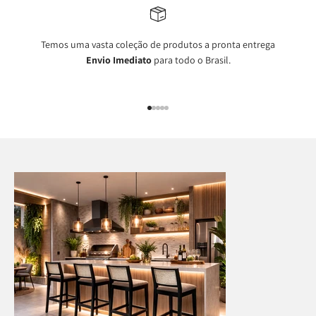
Temos uma vasta coleção de produtos a pronta entrega
Envio Imediato
para todo o Brasil.
Ir para item 1
Ir para item 2
Ir para item 3
Ir para item 4
Ir para item 5