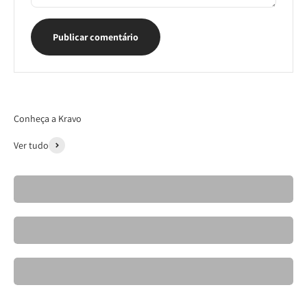
Publicar comentário
Conheça a Kravo
Ver tudo
Cadeiras- Kravo 26
Banquetas Kravo
Mesas de Jantar Elegantes- Kravo