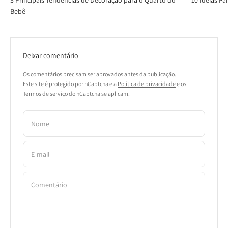
3 Principais Tendências de Decoração para o Quarto do
10 Ideias Pa
Bebê
Deixar comentário
Os comentários precisam ser aprovados antes da publicação.
Este site é protegido por hCaptcha e a
Política de privacidade
e os
Termos de serviço
do hCaptcha se aplicam.
Nome
E-mail
Comentário