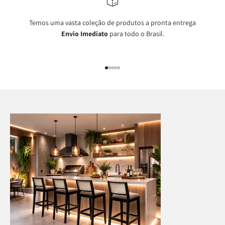
Temos uma vasta coleção de produtos a pronta entrega
Envio Imediato
para todo o Brasil.
Ir para item 1
Ir para item 2
Ir para item 3
Ir para item 4
Ir para item 5