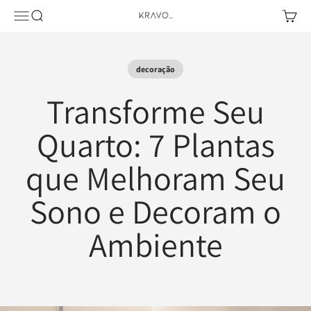
Pular para o conteúdo
Abrir menu de navegação
Abrir pesquisa
Abrir c
KRAVO urban design
decoração
Transforme Seu
Quarto: 7 Plantas
que Melhoram Seu
Sono e Decoram o
Ambiente