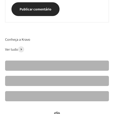
Publicar comentário
Conheça a Kravo
Ver tudo
Cadeiras- Kravo 26
Banquetas Kravo
Mesas de Jantar Elegantes- Kravo