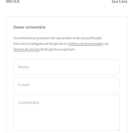
MACIÇA
Sua Casa
Deixar comentário
Os comentários precisam ser aprovados antes da publicação.
Este site é protegido por hCaptcha e a
Política de privacidade
e os
Termos de serviço
do hCaptcha se aplicam.
Nome
E-mail
Comentário