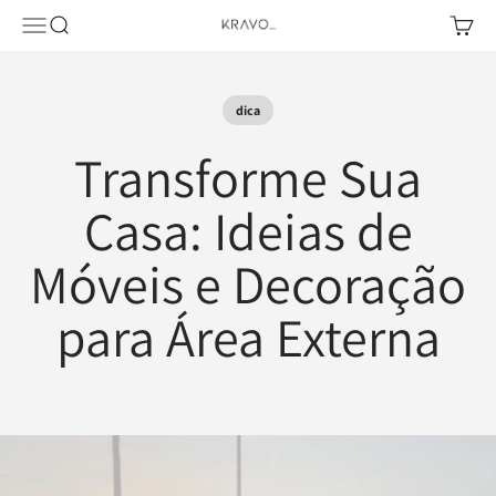
Pular para o conteúdo
Abrir menu de navegação
Abrir pesquisa
Abrir c
KRAVO urban design
dica
Transforme Sua
Casa: Ideias de
Móveis e Decoração
para Área Externa