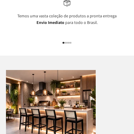
Temos uma vasta coleção de produtos a pronta entrega
Envio Imediato
para todo o Brasil.
Ir para item 1
Ir para item 2
Ir para item 3
Ir para item 4
Ir para item 5