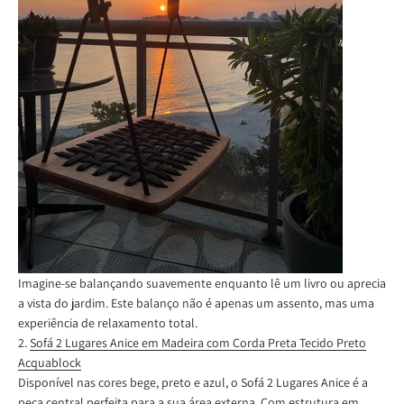
Imagine-se balançando suavemente enquanto lê um livro ou aprecia
a vista do jardim. Este balanço não é apenas um assento, mas uma
experiência de relaxamento total.
2.
Sofá 2 Lugares Anice em Madeira com Corda Preta Tecido Preto
Acquablock
Disponível nas cores bege, preto e azul, o Sofá 2 Lugares Anice é a
peça central perfeita para a sua área externa. Com estrutura em