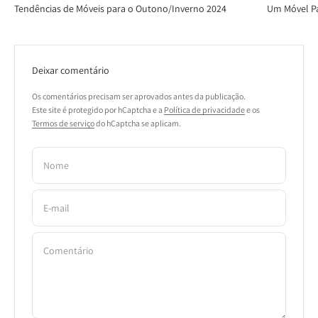
Tendências de Móveis para o Outono/Inverno 2024
Um Móvel Pa
Deixar comentário
Os comentários precisam ser aprovados antes da publicação.
Este site é protegido por hCaptcha e a
Política de privacidade
e os
Termos de serviço
do hCaptcha se aplicam.
Nome
E-mail
Comentário