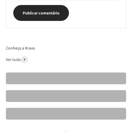
Publicar comentário
Conheça a Kravo
Ver tudo
Cadeiras- Kravo 26
Banquetas Kravo
Mesas de Jantar Elegantes- Kravo