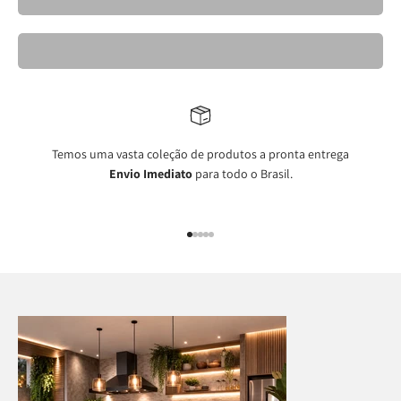
Mesas de Jantar Elegantes- Kravo
Temos uma vasta coleção de produtos a pronta entrega
Envio Imediato
para todo o Brasil.
Ir para item 1
Ir para item 2
Ir para item 3
Ir para item 4
Ir para item 5