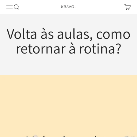
Pular para o conteúdo
Abrir menu de navegação
Abrir pesquisa
Abrir c
KRAVO urban design
Volta às aulas, como
retornar à rotina?