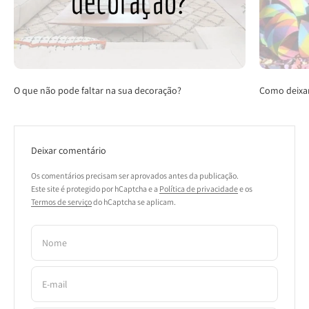
O que não pode faltar na sua decoração?
Como deixar
Deixar comentário
Os comentários precisam ser aprovados antes da publicação.
Este site é protegido por hCaptcha e a
Política de privacidade
e os
Termos de serviço
do hCaptcha se aplicam.
Nome
E-mail