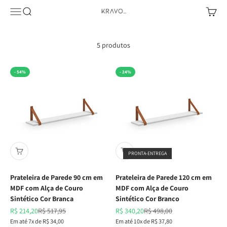
Pular para o conteúdo
Abrir menu de navegação
Abrir pesquisa
Abrir c
KRAVO urban design
5 produtos
- 54%
- 24%
PRONTA-ENTREGA
Prateleira de Parede 90 cm em
Prateleira de Parede 120 cm em
MDF com Alça de Couro
MDF com Alça de Couro
Sintético Cor Branca
Sintético Cor Branco
Preço promocional
Preço normal
Preço promocional
Preço normal
R$ 214,20
R$ 517,95
R$ 340,20
R$ 498,00
Em até 7x de R$ 34,00
Em até 10x de R$ 37,80