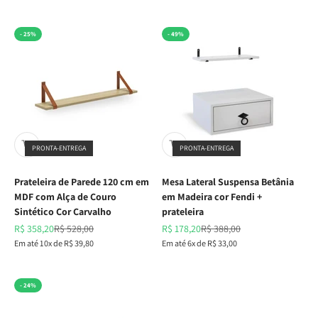
- 25%
- 49%
PRONTA-ENTREGA
PRONTA-ENTREGA
Prateleira de Parede 120 cm em
Mesa Lateral Suspensa Betânia
MDF com Alça de Couro
em Madeira cor Fendi +
Sintético Cor Carvalho
prateleira
Preço promocional
Preço normal
Preço promocional
Preço normal
R$ 358,20
R$ 528,00
R$ 178,20
R$ 388,00
Em até 10x de R$ 39,80
Em até 6x de R$ 33,00
- 24%