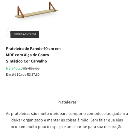
PRONTA-ENTREGA
Prateleira de Parede 90 cm em
MDF com Alça de Couro
Sintético Cor Carvalho
Preço promocional
Preço normal
R$ 340,20
R$ 498,00
Em até 10x de R$ 37,80
Prateleiras
As prateleiras são muito úteis para compor o cômodo, elas ajudam a
deixar organizado e manter as coisas à mão. Sem falar que elas
ocupam muito pouco espaço e um charme para sua decoração.