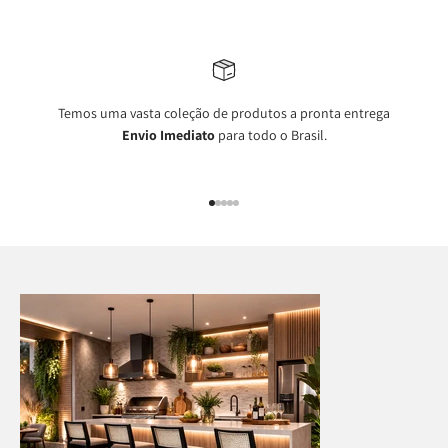
Temos uma vasta coleção de produtos a pronta entrega
Envio Imediato
para todo o Brasil.
Ir para item 1
Ir para item 2
Ir para item 3
Ir para item 4
Ir para item 5