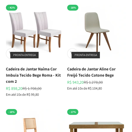
- 42%
- 18%
PRONTA-ENTREGA
PRONTA-ENTREGA
Cadeira de Jantar Naíma Cor
Cadeira de Jantar Aline Cor
Imbuia Tecido Bege Roma - Kit
Freijó Tecido Cotone Bege
com 2
Preço promocional
Preço normal
R$ 943,20
R$ 1.278,00
Preço promocional
Preço normal
R$ 898,20
R$ 1.708,00
Em até 10x de R$ 104,80
Em até 10x de R$ 99,80
- 18%
- 17%