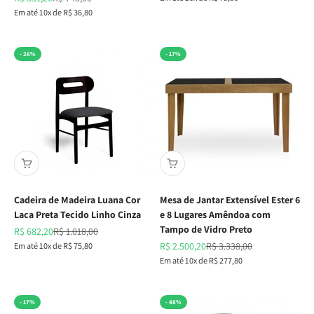
Em até 10x de R$ 36,80
- 26%
- 17%
Cadeira de Madeira Luana Cor
Mesa de Jantar Extensível Ester 6
Laca Preta Tecido Linho Cinza
e 8 Lugares Amêndoa com
Tampo de Vidro Preto
Preço promocional
Preço normal
R$ 682,20
R$ 1.018,00
Preço promocional
Preço normal
Em até 10x de R$ 75,80
R$ 2.500,20
R$ 3.338,00
Em até 10x de R$ 277,80
- 17%
- 48%