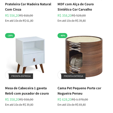
Prateleira Cor Madeira Natural
MDF com Alça de Couro
Com Cinza
Sintético Cor Carvalho
Preço promocional
Preço normal
Preço promocional
Preço normal
R$ 556,20
R$ 818,00
R$ 358,20
R$ 528,00
Em até 10x de R$ 61,80
Em até 10x de R$ 39,80
- 29%
- 49%
PRONTA-ENTREGA
PRONTA-ENTREGA
Mesa de Cabeceira 1 gaveta
Cama Pet Pequeno Porte cor
Retrô com puxador de couro
Nogueira Perseu
Preço promocional
Preço normal
Preço promocional
Preço normal
R$ 358,20
R$ 558,00
R$ 628,20
R$ 1.378,00
Em até 10x de R$ 39,80
Em até 10x de R$ 69,80