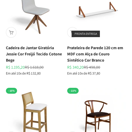
PRONTA-ENTREGA
Cadeira de Jantar Giratória
Prateleira de Parede 120 cm em
Jessie Cor Freijó Tecido Cotone
MDF com Alça de Couro
Bege
Sintético Cor Branco
Preço promocional
Preço normal
Preço promocional
Preço normal
R$ 1.195,20
R$ 1.618,00
R$ 340,20
R$ 498,00
Em até 10x de R$ 132,80
Em até 10x de R$ 37,80
- 15%
- 22%