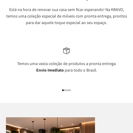
Está na hora de renovar sua casa sem ficar esperando! Na KRAVO,
temos uma coleção especial de móveis com pronta entrega, prontos
para dar aquele toque especial ao seu espaço.
Temos uma vasta coleção de produtos a pronta entrega
Envio Imediato
para todo o Brasil.
Ir para item 1
Ir para item 2
Ir para item 3
Ir para item 4
Ir para item 5