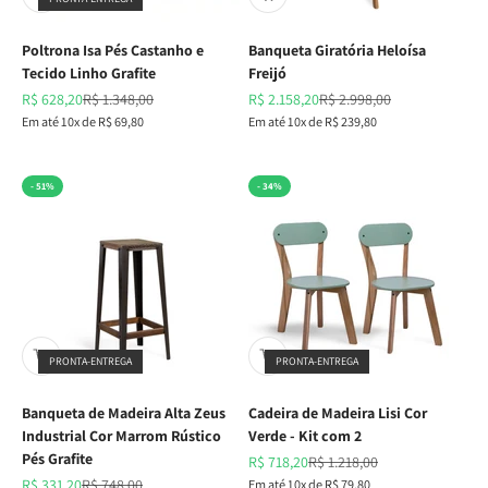
Poltrona Isa Pés Castanho e
Banqueta Giratória Heloísa
Tecido Linho Grafite
Freijó
Preço promocional
Preço normal
Preço promocional
Preço normal
R$ 628,20
R$ 1.348,00
R$ 2.158,20
R$ 2.998,00
Em até 10x de R$ 69,80
Em até 10x de R$ 239,80
- 51%
- 34%
PRONTA-ENTREGA
PRONTA-ENTREGA
Banqueta de Madeira Alta Zeus
Cadeira de Madeira Lisi Cor
Industrial Cor Marrom Rústico
Verde - Kit com 2
Pés Grafite
Preço promocional
Preço normal
R$ 718,20
R$ 1.218,00
Preço promocional
Preço normal
R$ 331,20
R$ 748,00
Em até 10x de R$ 79,80