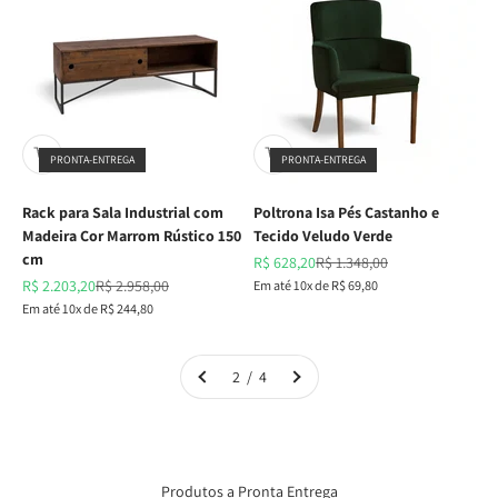
PRONTA-ENTREGA
PRONTA-ENTREGA
Rack para Sala Industrial com
Poltrona Isa Pés Castanho e
Madeira Cor Marrom Rústico 150
Tecido Veludo Verde
cm
Preço promocional
Preço normal
R$ 628,20
R$ 1.348,00
Preço promocional
Preço normal
R$ 2.203,20
R$ 2.958,00
Em até 10x de R$ 69,80
Em até 10x de R$ 244,80
2 / 4
Produtos a Pronta Entrega