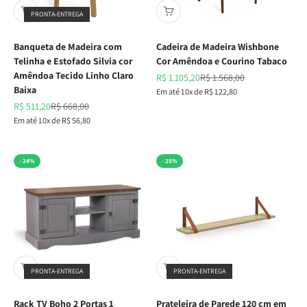
PRONTA-ENTREGA
Banqueta de Madeira com
Cadeira de Madeira Wishbone
Telinha e Estofado Silvia cor
Cor Amêndoa e Courino Tabaco
Amêndoa Tecido Linho Claro
Preço promocional
Preço normal
R$ 1.105,20
R$ 1.568,00
Baixa
Em até 10x de R$ 122,80
Preço promocional
Preço normal
R$ 511,20
R$ 668,00
Em até 10x de R$ 56,80
- 24%
- 25%
PRONTA-ENTREGA
PRONTA-ENTREGA
Rack TV Boho 2 Portas 1
Prateleira de Parede 120 cm em