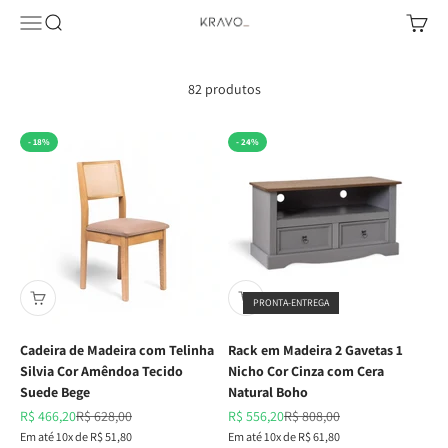
Pular para o conteúdo
Abrir menu de navegação
Abrir pesquisa
Abrir c
KRAVO urban design
82 produtos
- 18%
- 24%
PRONTA-ENTREGA
Cadeira de Madeira com Telinha
Rack em Madeira 2 Gavetas 1
Silvia Cor Amêndoa Tecido
Nicho Cor Cinza com Cera
Suede Bege
Natural Boho
Preço promocional
Preço normal
Preço promocional
Preço normal
R$ 466,20
R$ 628,00
R$ 556,20
R$ 808,00
Em até 10x de R$ 51,80
Em até 10x de R$ 61,80