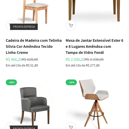
PRONTA-ENTREGA
Cadeira de Madeira com Telinha
Mesa de Jantar Extensível Ester 6
Silvia Cor Amêndoa Tecido
e 8 Lugares Amêndoa com
Linho Creme
Tampo de Vidro Fendi
Preço promocional
Preço normal
Preço promocional
Preço normal
R$ 466,20
R$ 628,00
R$ 2.500,20
R$ 3.338,00
Em até 10x de R$ 51,80
Em até 10x de R$ 277,80
- 48%
- 20%
PRONTA-ENTREGA