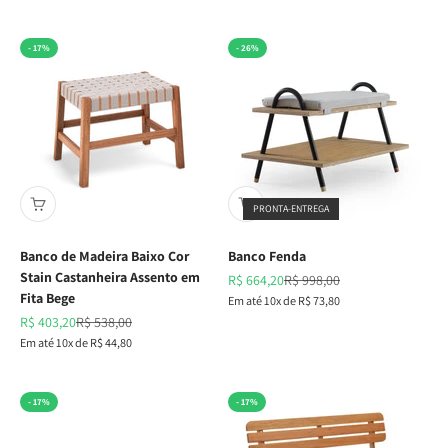
- 17%
- 26%
PRONTA-ENTREGA
Banco de Madeira Baixo Cor
Banco Fenda
Stain Castanheira Assento em
Preço promocional
Preço normal
R$ 664,20
R$ 998,00
Fita Bege
Em até 10x de R$ 73,80
Preço promocional
Preço normal
R$ 403,20
R$ 538,00
Em até 10x de R$ 44,80
- 17%
- 17%