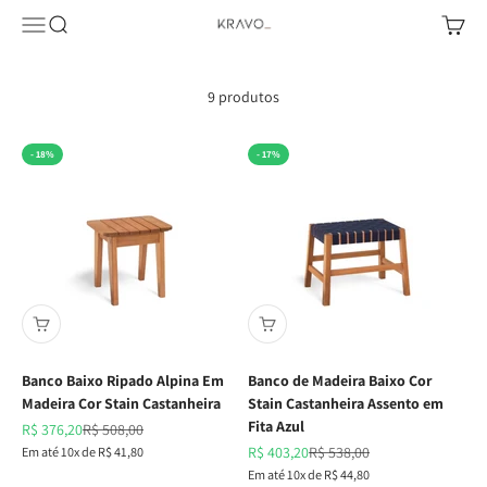
Pular para o conteúdo
Abrir menu de navegação
Abrir pesquisa
Abrir c
KRAVO urban design
9 produtos
- 18%
- 17%
Banco Baixo Ripado Alpina Em
Banco de Madeira Baixo Cor
Madeira Cor Stain Castanheira
Stain Castanheira Assento em
Fita Azul
Preço promocional
Preço normal
R$ 376,20
R$ 508,00
Preço promocional
Preço normal
Em até 10x de R$ 41,80
R$ 403,20
R$ 538,00
Em até 10x de R$ 44,80