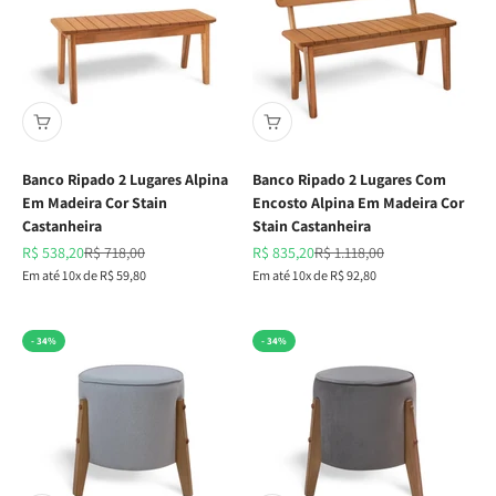
Banco Ripado 2 Lugares Alpina
Banco Ripado 2 Lugares Com
Em Madeira Cor Stain
Encosto Alpina Em Madeira Cor
Castanheira
Stain Castanheira
Preço promocional
Preço normal
Preço promocional
Preço normal
R$ 538,20
R$ 718,00
R$ 835,20
R$ 1.118,00
Em até 10x de R$ 59,80
Em até 10x de R$ 92,80
- 34%
- 34%