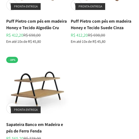
PRONTA-ENTREGA
PRONTA-ENTREGA
Puff Pietro com pés em madeira
Puff Pietro com pés em madeira
Honey e Tecido Algodão Cru
Honey e Tecido Suede Cinza
Preço promocional
Preço normal
Preço promocional
Preço normal
R$ 412,20
R$ 698,00
R$ 412,20
R$ 698,00
Em até 10x de R$ 45,80
Em até 10x de R$ 45,80
- 19%
PRONTA-ENTREGA
Sapateira Banco em Madeira e
pés de Ferro Fenda
Preço promocional
Preço normal
R$ 565,20
R$ 778,00