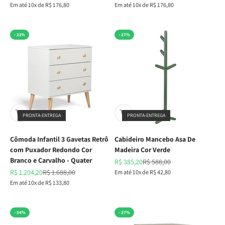
Em até 10x de R$ 176,80
Em até 10x de R$ 176,80
- 21%
- 27%
PRONTA-ENTREGA
PRONTA-ENTREGA
Cômoda Infantil 3 Gavetas Retrô
Cabideiro Mancebo Asa De
com Puxador Redondo Cor
Madeira Cor Verde
Branco e Carvalho - Quater
Preço promocional
Preço normal
R$ 385,20
R$ 588,00
Preço promocional
Preço normal
R$ 1.204,20
R$ 1.688,00
Em até 10x de R$ 42,80
Em até 10x de R$ 133,80
- 54%
- 27%