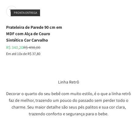
PRONTA-ENTREGA
Prateleira de Parede 90 cm em
MDF com Alça de Couro
Sintético Cor Carvalho
Preço promocional
Preço normal
R$ 340,20
R$ 498,00
Em até 10x de R$ 37,80
Linha Retrô
Decorar o quarto do seu bebê com muito estilo, é o que a linha retrô
faz de melhor, trazendo um pouco do passado sem perder todo o
charme. Seu maior detalhe são seus pés palitos e sua cor clara,
trazendo conforto e segurança para o bebe.