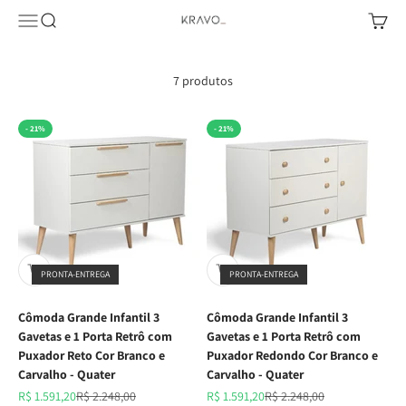
Pular para o conteúdo
Abrir menu de navegação
Abrir pesquisa
Abrir c
KRAVO urban design
7 produtos
- 21%
- 21%
PRONTA-ENTREGA
PRONTA-ENTREGA
Cômoda Grande Infantil 3
Cômoda Grande Infantil 3
Gavetas e 1 Porta Retrô com
Gavetas e 1 Porta Retrô com
Puxador Reto Cor Branco e
Puxador Redondo Cor Branco e
Carvalho - Quater
Carvalho - Quater
Preço promocional
Preço normal
Preço promocional
Preço normal
R$ 1.591,20
R$ 2.248,00
R$ 1.591,20
R$ 2.248,00