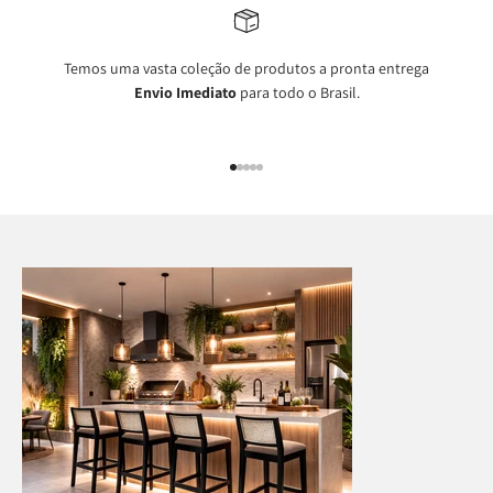
Temos uma vasta coleção de produtos a pronta entrega
Envio Imediato
para todo o Brasil.
Ir para item 1
Ir para item 2
Ir para item 3
Ir para item 4
Ir para item 5