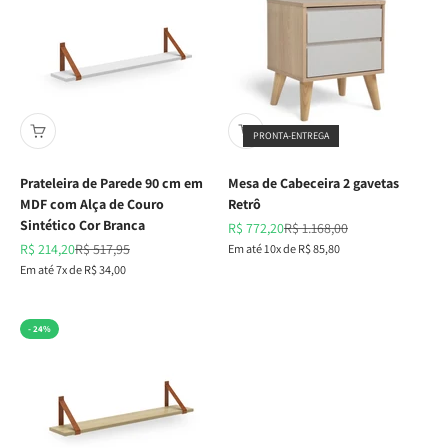
PRONTA-ENTREGA
Prateleira de Parede 90 cm em
Mesa de Cabeceira 2 gavetas
MDF com Alça de Couro
Retrô
Sintético Cor Branca
Preço promocional
Preço normal
R$ 772,20
R$ 1.168,00
Preço promocional
Preço normal
R$ 214,20
R$ 517,95
Em até 10x de R$ 85,80
Em até 7x de R$ 34,00
- 24%