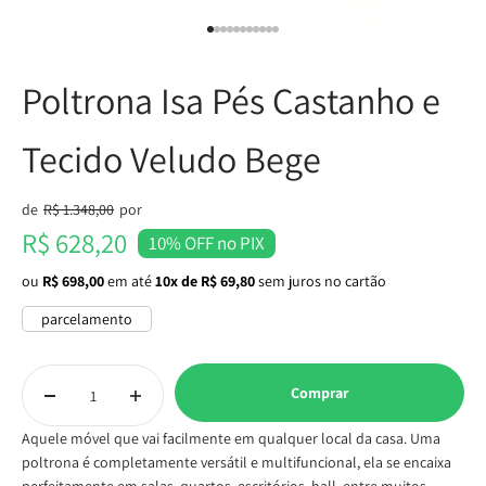
Ir para item 1
Ir para item 2
Ir para item 3
Ir para item 4
Ir para item 5
Ir para item 6
Ir para item 7
Ir para item 8
Ir para item 9
Ir para item 10
Ir para item 11
Poltrona Isa Pés Castanho e
Tecido Veludo Bege
Preço normal
de
R$ 1.348,00
por
Preço promocional
R$ 628,20
10% OFF no PIX
ou
R$ 698,00
em até
10x de R$ 69,80
sem juros no cartão
parcelamento
Comprar
Aquele móvel que vai facilmente em qualquer local da casa. Uma
poltrona é completamente versátil e multifuncional, ela se encaixa