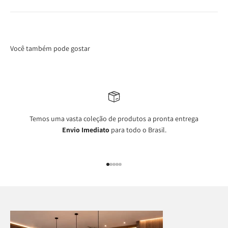
Você também pode gostar
Temos uma vasta coleção de produtos a pronta entrega
Envio Imediato
para todo o Brasil.
Ir para item 1
Ir para item 2
Ir para item 3
Ir para item 4
Ir para item 5