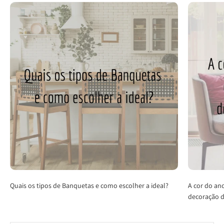
Quais os tipos de Banquetas e como escolher a ideal?
A cor do an
decoração d