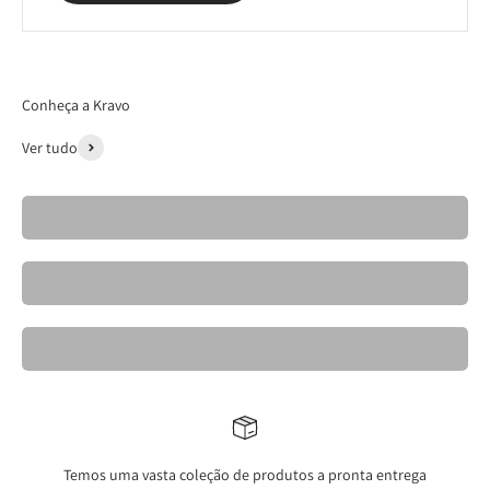
Conheça a Kravo
Ver tudo
Cadeiras- Kravo 26
Banquetas Kravo
Mesas de Jantar Elegantes- Kravo
Temos uma vasta coleção de produtos a pronta entrega