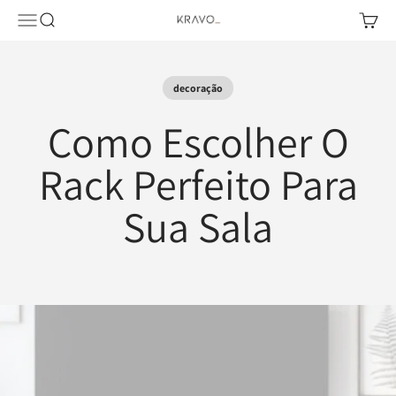
Pular para o conteúdo
Abrir menu de navegação
Abrir pesquisa
Abrir c
KRAVO urban design
decoração
Como Escolher O
Rack Perfeito Para
Sua Sala