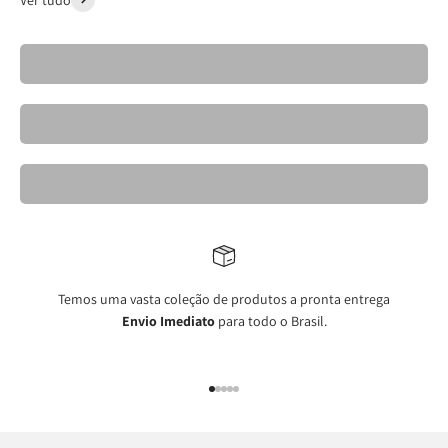
Cadeiras- Kravo 26
Banquetas Kravo
Mesas de Jantar Elegantes- Kravo
Temos uma vasta coleção de produtos a pronta entrega
Envio Imediato
para todo o Brasil.
Ir para item 1
Ir para item 2
Ir para item 3
Ir para item 4
Ir para item 5