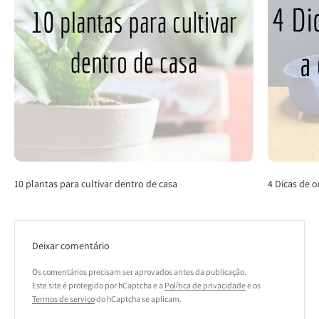
10 plantas para cultivar dentro de casa
4 Dicas de 
Deixar comentário
Os comentários precisam ser aprovados antes da publicação.
Este site é protegido por hCaptcha e a
Política de privacidade
e os
Termos de serviço
do hCaptcha se aplicam.