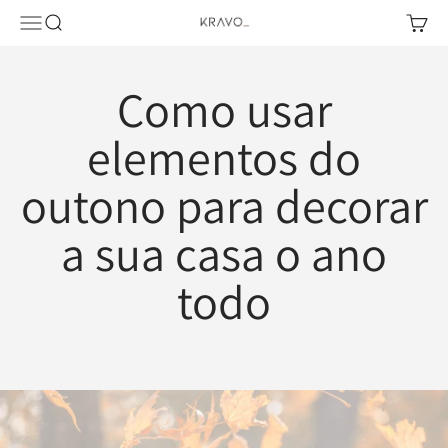
Pular para o conteúdo
Abrir menu de navegação
Abrir pesquisa
Abrir c
KRAVO urban design
Como usar
elementos do
outono para decorar
a sua casa o ano
todo