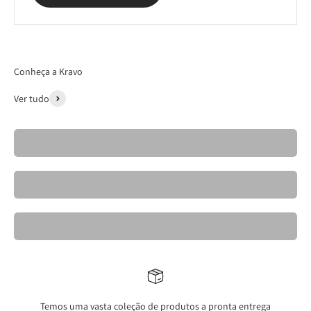
Conheça a Kravo
Ver tudo
Cadeiras- Kravo 26
Banquetas Kravo
Mesas de Jantar Elegantes- Kravo
Temos uma vasta coleção de produtos a pronta entrega