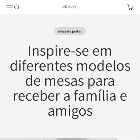
Pular para o conteúdo
Abrir menu de navegação
Abrir pesquisa
Abrir c
KRAVO urban design
mesa de jantar
Inspire-se em
diferentes modelos
de mesas para
receber a família e
amigos