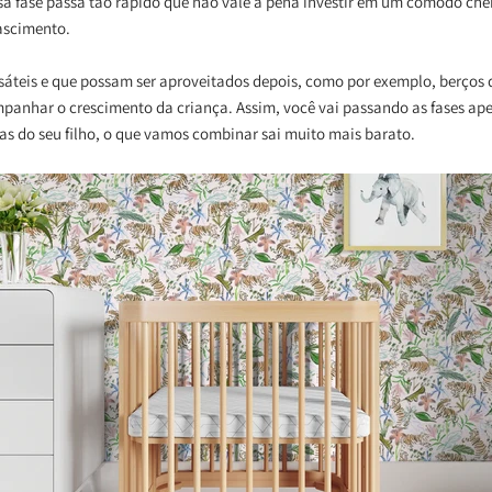
ssa fase passa tão rápido que não vale a pena investir em um cômodo che
ascimento.
rsáteis e que possam ser aproveitados depois, como por exemplo, berço
anhar o crescimento da criança. Assim, você vai passando as fases ap
as do seu filho, o que vamos combinar sai muito mais barato.