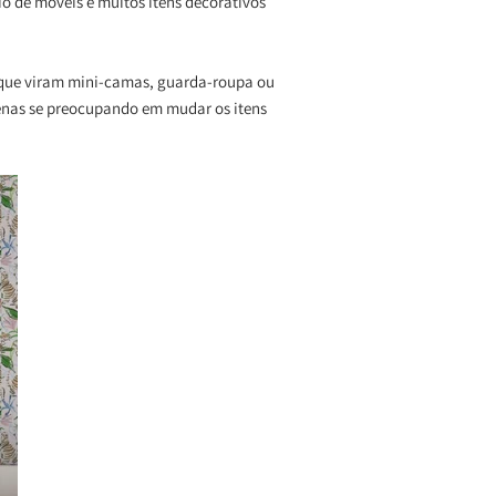
io de móveis e muitos itens decorativos
s que viram mini-camas, guarda-roupa ou
enas se preocupando em mudar os itens