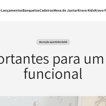
Lançamentos
Banquetas
Cadeiras
Mesa de Jantar
Kravo Kids
Kravo 
decorção quartinho bebê
ortantes para um
funcional