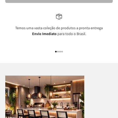
Temos uma vasta coleção de produtos a pronta entrega
Envio Imediato
para todo o Brasil.
Ir para item 1
Ir para item 2
Ir para item 3
Ir para item 4
Ir para item 5