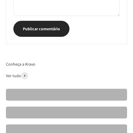
Publicar comentário
Conheça a Kravo
Ver tudo
Cadeiras- Kravo 26
Banquetas Kravo
Mesas de Jantar Elegantes- Kravo