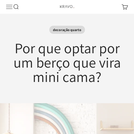
Pular para o conteúdo
Abrir menu de navegação
Abrir pesquisa
Abrir c
KRAVO urban design
decoração quarto
Por que optar por
um berço que vira
mini cama?