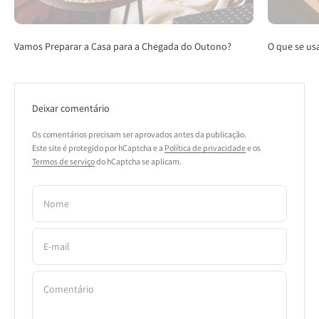
Vamos Preparar a Casa para a Chegada do Outono?
O que se us
Deixar comentário
Os comentários precisam ser aprovados antes da publicação.
Este site é protegido por hCaptcha e a
Política de privacidade
e os
Termos de serviço
do hCaptcha se aplicam.
Nome
E-mail
Comentário