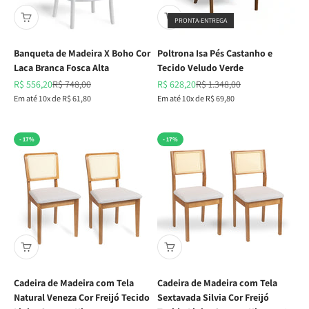
PRONTA-ENTREGA
Banqueta de Madeira X Boho Cor
Poltrona Isa Pés Castanho e
Laca Branca Fosca Alta
Tecido Veludo Verde
Preço promocional
Preço normal
Preço promocional
Preço normal
R$ 556,20
R$ 748,00
R$ 628,20
R$ 1.348,00
Em até 10x de R$ 61,80
Em até 10x de R$ 69,80
- 17%
- 17%
Cadeira de Madeira com Tela
Cadeira de Madeira com Tela
Natural Veneza Cor Freijó Tecido
Sextavada Silvia Cor Freijó