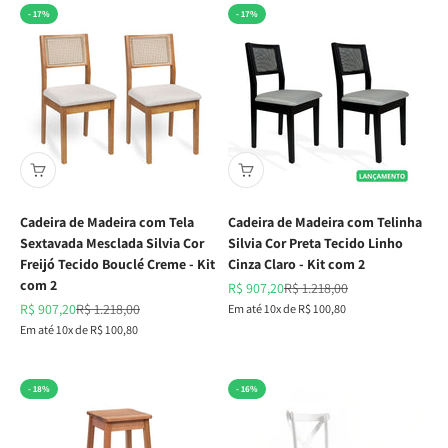
- 17%
- 17%
Cadeira de Madeira com Tela
Cadeira de Madeira com Telinha
Sextavada Mesclada Silvia Cor
Silvia Cor Preta Tecido Linho
Freijó Tecido Bouclé Creme - Kit
Cinza Claro - Kit com 2
com 2
Preço promocional
Preço normal
R$ 907,20
R$ 1.218,00
Preço promocional
Preço normal
R$ 907,20
R$ 1.218,00
Em até 10x de R$ 100,80
Em até 10x de R$ 100,80
- 18%
- 16%