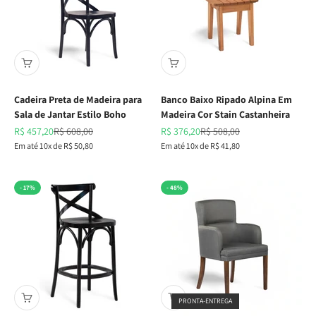
Cadeira Preta de Madeira para
Banco Baixo Ripado Alpina Em
Sala de Jantar Estilo Boho
Madeira Cor Stain Castanheira
Preço promocional
Preço normal
Preço promocional
Preço normal
R$ 457,20
R$ 608,00
R$ 376,20
R$ 508,00
Em até 10x de R$ 50,80
Em até 10x de R$ 41,80
- 17%
- 48%
PRONTA-ENTREGA