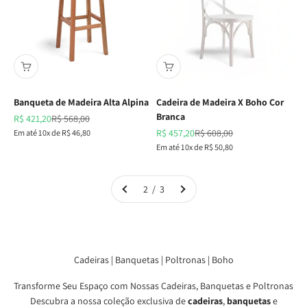
Banqueta de Madeira Alta Alpina
Cadeira de Madeira X Boho Cor
Branca
Preço promocional
Preço normal
R$ 421,20
R$ 568,00
Preço promocional
Preço normal
Em até 10x de R$ 46,80
R$ 457,20
R$ 608,00
Em até 10x de R$ 50,80
2 / 3
Cadeiras | Banquetas | Poltronas | Boho
Transforme Seu Espaço com Nossas Cadeiras, Banquetas e Poltronas
Descubra a nossa coleção exclusiva de
cadeiras
,
banquetas
e