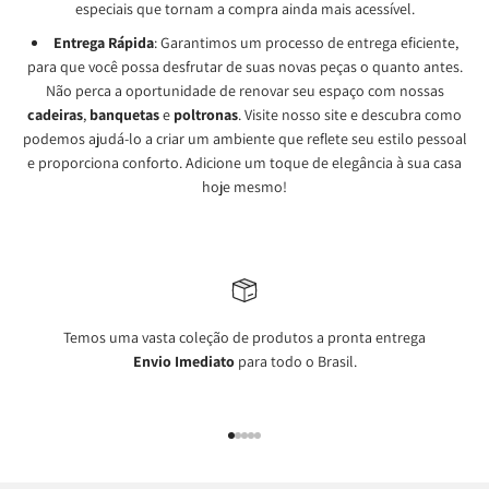
especiais que tornam a compra ainda mais acessível.
Entrega Rápida
: Garantimos um processo de entrega eficiente,
para que você possa desfrutar de suas novas peças o quanto antes.
Não perca a oportunidade de renovar seu espaço com nossas
cadeiras
,
banquetas
e
poltronas
. Visite nosso site e descubra como
podemos ajudá-lo a criar um ambiente que reflete seu estilo pessoal
e proporciona conforto. Adicione um toque de elegância à sua casa
hoje mesmo!
Temos uma vasta coleção de produtos a pronta entrega
Envio Imediato
para todo o Brasil.
Ir para item 1
Ir para item 2
Ir para item 3
Ir para item 4
Ir para item 5