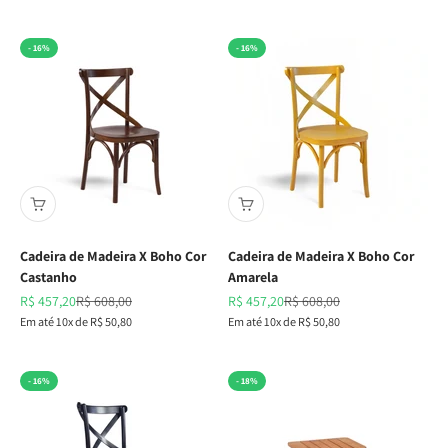
- 16%
- 16%
Cadeira de Madeira X Boho Cor
Cadeira de Madeira X Boho Cor
Castanho
Amarela
Preço promocional
Preço normal
Preço promocional
Preço normal
R$ 457,20
R$ 608,00
R$ 457,20
R$ 608,00
Em até 10x de R$ 50,80
Em até 10x de R$ 50,80
- 16%
- 18%