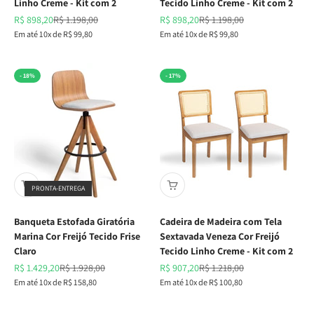
Linho Creme - Kit com 2
Tecido Linho Creme - Kit com 2
Preço promocional
Preço normal
Preço promocional
Preço normal
R$ 898,20
R$ 1.198,00
R$ 898,20
R$ 1.198,00
Em até 10x de R$ 99,80
Em até 10x de R$ 99,80
- 18%
- 17%
PRONTA-ENTREGA
Banqueta Estofada Giratória
Cadeira de Madeira com Tela
Marina Cor Freijó Tecido Frise
Sextavada Veneza Cor Freijó
Claro
Tecido Linho Creme - Kit com 2
Preço promocional
Preço normal
Preço promocional
Preço normal
R$ 1.429,20
R$ 1.928,00
R$ 907,20
R$ 1.218,00
Em até 10x de R$ 158,80
Em até 10x de R$ 100,80