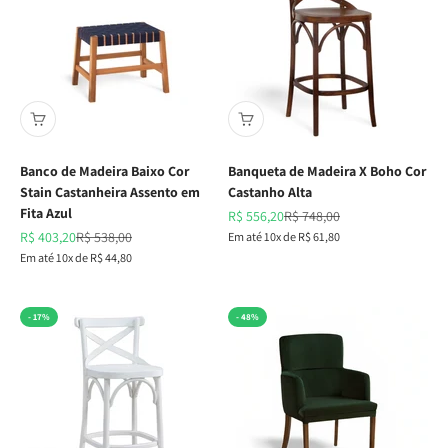
Banco de Madeira Baixo Cor
Banqueta de Madeira X Boho Cor
Stain Castanheira Assento em
Castanho Alta
Fita Azul
Preço promocional
Preço normal
R$ 556,20
R$ 748,00
Preço promocional
Preço normal
R$ 403,20
R$ 538,00
Em até 10x de R$ 61,80
Em até 10x de R$ 44,80
- 17%
- 48%