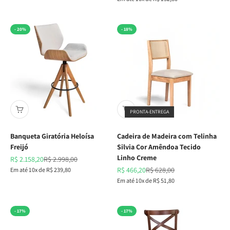
- 20%
- 18%
PRONTA-ENTREGA
Banqueta Giratória Heloísa
Cadeira de Madeira com Telinha
Freijó
Silvia Cor Amêndoa Tecido
Linho Creme
Preço promocional
Preço normal
R$ 2.158,20
R$ 2.998,00
Preço promocional
Preço normal
Em até 10x de R$ 239,80
R$ 466,20
R$ 628,00
Em até 10x de R$ 51,80
- 17%
- 17%