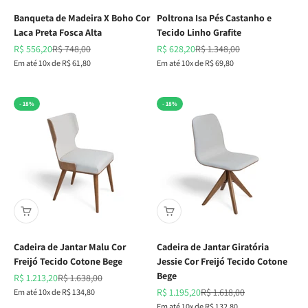
Banqueta de Madeira X Boho Cor
Poltrona Isa Pés Castanho e
Laca Preta Fosca Alta
Tecido Linho Grafite
Preço promocional
Preço normal
Preço promocional
Preço normal
R$ 556,20
R$ 748,00
R$ 628,20
R$ 1.348,00
Em até 10x de R$ 61,80
Em até 10x de R$ 69,80
- 18%
- 18%
Cadeira de Jantar Malu Cor
Cadeira de Jantar Giratória
Freijó Tecido Cotone Bege
Jessie Cor Freijó Tecido Cotone
Bege
Preço promocional
Preço normal
R$ 1.213,20
R$ 1.638,00
Preço promocional
Preço normal
Em até 10x de R$ 134,80
R$ 1.195,20
R$ 1.618,00
Em até 10x de R$ 132,80