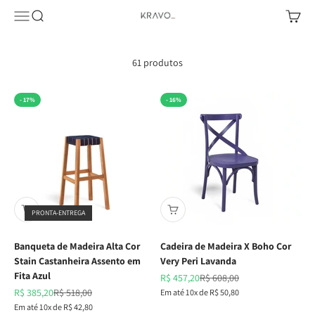
Pular para o conteúdo
Abrir menu de navegação
Abrir pesquisa
Abrir c
KRAVO urban design
61 produtos
- 17%
- 16%
PRONTA-ENTREGA
Banqueta de Madeira Alta Cor
Cadeira de Madeira X Boho Cor
Stain Castanheira Assento em
Very Peri Lavanda
Fita Azul
Preço promocional
Preço normal
R$ 457,20
R$ 608,00
Preço promocional
Preço normal
R$ 385,20
R$ 518,00
Em até 10x de R$ 50,80
Em até 10x de R$ 42,80