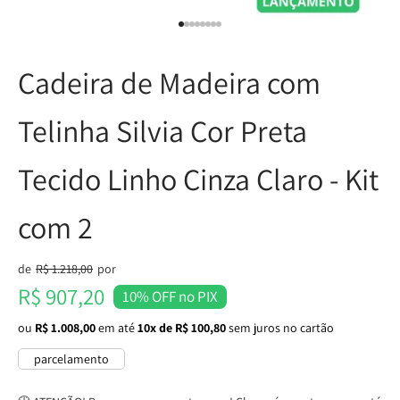
Ir para item 1
Ir para item 2
Ir para item 3
Ir para item 4
Ir para item 5
Ir para item 6
Ir para item 7
Ir para item 8
Cadeira de Madeira com
Telinha Silvia Cor Preta
Tecido Linho Cinza Claro - Kit
com 2
Preço normal
de
R$ 1.218,00
por
Preço promocional
R$ 907,20
10% OFF no PIX
ou
R$ 1.008,00
em até
10x de R$ 100,80
sem juros no cartão
parcelamento