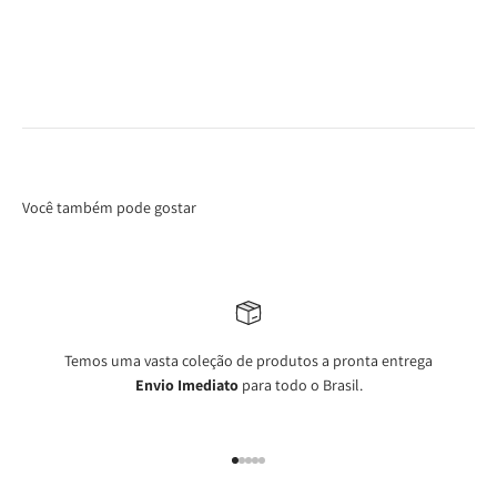
Você também pode gostar
Temos uma vasta coleção de produtos a pronta entrega
Envio Imediato
para todo o Brasil.
Ir para item 1
Ir para item 2
Ir para item 3
Ir para item 4
Ir para item 5