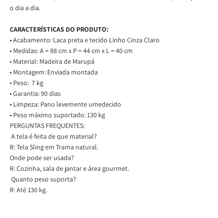
o dia a dia.
CARACTERÍSTICAS DO PRODUTO:
• Acabamento: Laca preta e tecido Linho Cinza Claro
• Medidas: A = 88 cm x P = 44 cm x L = 40 cm
• Material: Madeira de Marupá
• Montagem: Enviada montada
• Peso:
7 kg
• Garantia: 90 dias
• Limpeza: Pano levemente umedecido
• Peso máximo suportado: 130 kg
PERGUNTAS FREQUENTES:
A tela é feita de que material?
R: Tela Sling em Trama natural.
Onde pode ser usada?
R: Cozinha, sala de jantar e área gourmet.
Quanto peso suporta?
R: Até 130 kg.