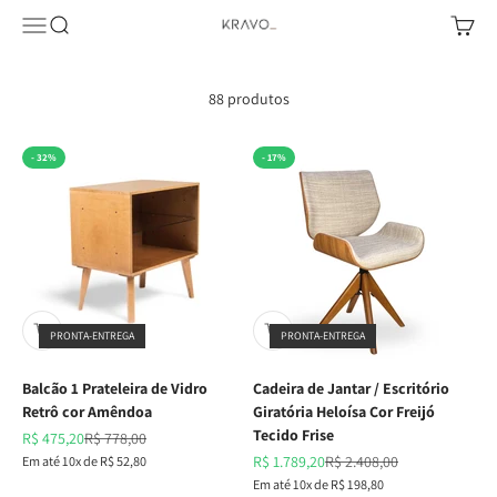
Pular para o conteúdo
Abrir menu de navegação
Abrir pesquisa
Abrir c
KRAVO urban design
88 produtos
- 32%
- 17%
PRONTA-ENTREGA
PRONTA-ENTREGA
Balcão 1 Prateleira de Vidro
Cadeira de Jantar / Escritório
Retrô cor Amêndoa
Giratória Heloísa Cor Freijó
Tecido Frise
Preço promocional
Preço normal
R$ 475,20
R$ 778,00
Preço promocional
Preço normal
Em até 10x de R$ 52,80
R$ 1.789,20
R$ 2.408,00
Em até 10x de R$ 198,80