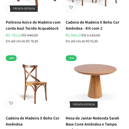
PRONTA-ENTREGA
Poltrona Anice de Madeira com
Cadeira de Madeira X Boho Cor
corda Azul Tecido Acquablock
Amêndoa - Kit com 2
Preço promocional
Preço normal
Preço promocional
Preço normal
R$ 709,20
R$ 948,00
R$ 844,20
R$ 1.128,00
Em até 10x de R$ 78,80
Em até 10x de R$ 93,80
- 16%
- 17%
PRONTA-ENTREGA
Cadeira de Madeira X Boho Cor
Mesa de Jantar Redonda Sarah
Amêndoa
Base Cone Amêndoa e Tampo