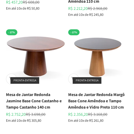
Amêndoa 110 cm
Preço promocional
Preço normal
R$ 457,20
R$ 608,00
Preço promocional
Preço normal
Em até 10x de R$ 50,80
R$ 2.212,20
R$ 2.968,00
Em até 10x de R$ 245,80
- 17%
- 17%
PRONTA-ENTREGA
PRONTA-ENTREGA
Mesa de Jantar Redonda
Mesa de Jantar Redonda Margô
Jasmine Base Cone Castanho e
Base Cone Amêndoa e Tampo
Tampo Castanho 140 cm
Amêndoa e Vidro Preto 110 cm
Preço promocional
Preço normal
Preço promocional
Preço normal
R$ 2.752,20
R$ 3.698,00
R$ 2.356,20
R$ 3.168,00
Em até 10x de R$ 305,80
Em até 10x de R$ 261,80