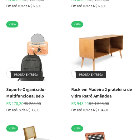
Em até 10x de R$ 69,80
Em até 10x de R$ 69,80
- 26%
- 31%
PRONTA-ENTREGA
PRONTA-ENTREGA
Suporte Organizador
Rack em Madeira 2 prateleira de
Multifuncional Belo
vidro Retrô Amêndoa
Preço promocional
Preço normal
Preço promocional
Preço normal
R$ 178,20
R$ 268,00
R$ 943,20
R$ 1.508,00
Em até 6x de R$ 33,00
Em até 10x de R$ 104,80
- 17%
- 17%