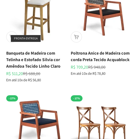
PRONTA-ENTREGA
Banqueta de Madeira com
Poltrona Anice de Madeira com
Telinha e Estofado Silvia cor
corda Preta Tecido Acquablock
Amêndoa Tecido Linho Claro
Preço promocional
Preço normal
R$ 709,20
R$ 948,00
Preço promocional
Preço normal
R$ 511,20
R$ 688,00
Em até 10x de R$ 78,80
Em até 10x de R$ 56,80
- 17%
- 17%