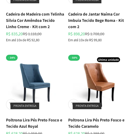
Cadeira de Madeira com Telinha
Cadeira de Jantar Naíma Cor
Silvia Cor Amêndoa Tecido
Imbuia Tecido Bege Roma - Kit
Linho Creme - Kit com 2
com 2
Preço promocional
Preço normal
Preço promocional
Preço normal
R$ 835,20
R$ 1.118,00
R$ 898,20
R$ 1.708,00
Em até 10x de R$ 92,80
Em até 10x de R$ 99,80
- 34%
- 50%
PRONTA-ENTREGA
PRONTA-ENTREGA
Poltrona Lira Pés Preto Fosco e
Poltrona Lira Pés Preto Fosco e
Tecido Azul Royal
Tecido Caramelo
Preço promocional
Preço normal
Preço promocional
Preço normal
R$ 628,20
R$ 1.058,00
R$ 628,20
R$ 1.388,00