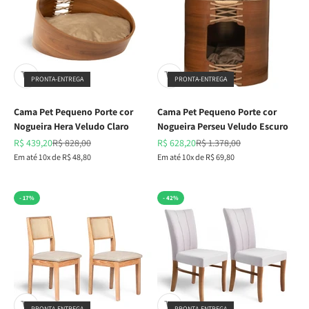
PRONTA-ENTREGA
PRONTA-ENTREGA
Cama Pet Pequeno Porte cor
Cama Pet Pequeno Porte cor
Nogueira Hera Veludo Claro
Nogueira Perseu Veludo Escuro
Preço promocional
Preço normal
Preço promocional
Preço normal
R$ 439,20
R$ 828,00
R$ 628,20
R$ 1.378,00
Em até 10x de R$ 48,80
Em até 10x de R$ 69,80
- 17%
- 42%
PRONTA-ENTREGA
PRONTA-ENTREGA