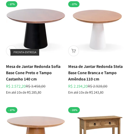
- 17%
- 17%
PRONTA-ENTREGA
Mesa de Jantar Redonda Sofia
Mesa de Jantar Redonda Stela
Base Cone Preto e Tampo
Base Cone Branca e Tampo
Castanho 140 cm
Amêndoa 110 cm
Preço promocional
Preço normal
Preço promocional
Preço normal
R$ 2.572,20
R$ 3.458,00
R$ 2.194,20
R$ 2.928,00
Em até 10x de R$ 285,80
Em até 10x de R$ 243,80
- 17%
- 20%