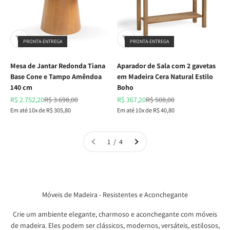
PRONTA-ENTREGA
PRONTA-ENTREGA
Mesa de Jantar Redonda Tiana
Aparador de Sala com 2 gavetas
Base Cone e Tampo Amêndoa
em Madeira Cera Natural Estilo
140 cm
Boho
Preço promocional
Preço normal
Preço promocional
Preço normal
R$ 2.752,20
R$ 3.698,00
R$ 367,20
R$ 508,00
Em até 10x de R$ 305,80
Em até 10x de R$ 40,80
1 / 4
Móveis de Madeira - Resistentes e Aconchegante
Crie um ambiente elegante, charmoso e aconchegante com móveis
de madeira. Eles podem ser clássicos, modernos, versáteis, estilosos,