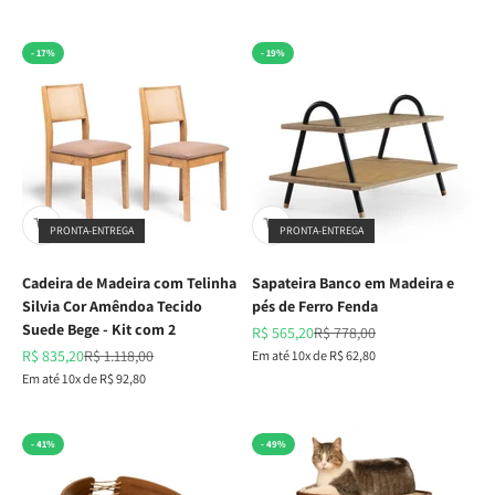
- 17%
- 19%
PRONTA-ENTREGA
PRONTA-ENTREGA
Cadeira de Madeira com Telinha
Sapateira Banco em Madeira e
Silvia Cor Amêndoa Tecido
pés de Ferro Fenda
Suede Bege - Kit com 2
Preço promocional
Preço normal
R$ 565,20
R$ 778,00
Preço promocional
Preço normal
R$ 835,20
R$ 1.118,00
Em até 10x de R$ 62,80
Em até 10x de R$ 92,80
- 41%
- 49%