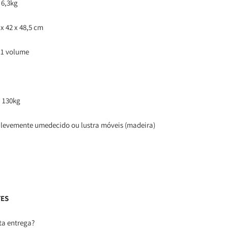
 6,3kg
 42 x 48,5 cm
 1 volume
 130kg
 levemente umedecido ou lustra móveis (madeira)
TES
ta entrega?