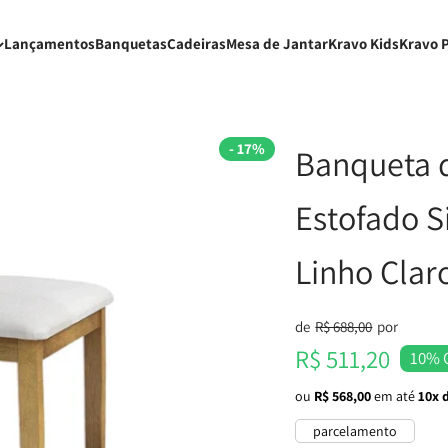
Lançamentos
Banquetas
Cadeiras
Mesa de Jantar
Kravo Kids
Kravo 
- 17%
Banqueta d
Estofado S
Linho Clar
Preço normal
de
R$ 688,00
por
Preço promocional
R$ 511,20
10% 
ou
R$ 568,00
em até
10x 
parcelamento