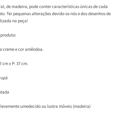
al, de madeira, pode conter características únicas de cada
o: Ter pequenas alterações devido os nós e dos desenhos de
lizada na peça!
 produto:
ho creme e cor amêndoa.
37 cm x P: 37 cm.
rupá
ntada
 levemente umedecido ou lustra móveis (madeira)