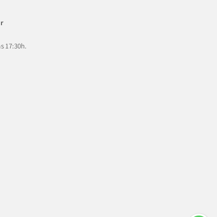
r
às 17:30h.