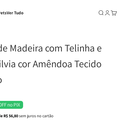
Pets
Ver Tudo
Abrir pesquisa
Abrir página d
Abrir carri
e Madeira com Telinha e
ilvia cor Amêndoa Tecido
o
OFF no PIX
de R$ 56,80
sem juros no cartão