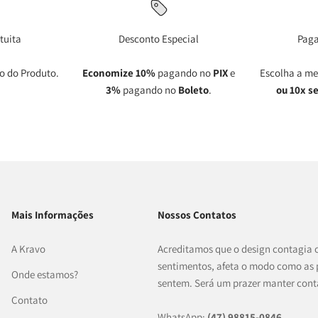
tuita
Desconto Especial
Pag
o do Produto.
Economize 10%
pagando no
PIX
e
Escolha a me
3%
pagando no
Boleto
.
ou 10x s
Mais Informações
Nossos Contatos
A Kravo
Acreditamos que o design contagia 
sentimentos, afeta o modo como as 
Onde estamos?
sentem. Será um prazer manter cont
Contato
WhatsApp:
(47) 98815-0846