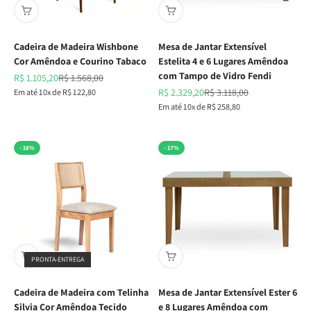
Cadeira de Madeira Wishbone
Mesa de Jantar Extensível
Cor Amêndoa e Courino Tabaco
Estelita 4 e 6 Lugares Amêndoa
com Tampo de Vidro Fendi
Preço promocional
Preço normal
R$ 1.105,20
R$ 1.568,00
Preço promocional
Preço normal
Em até 10x de R$ 122,80
R$ 2.329,20
R$ 3.118,00
Em até 10x de R$ 258,80
- 18%
- 17%
PRONTA-ENTREGA
Cadeira de Madeira com Telinha
Mesa de Jantar Extensível Ester 6
Silvia Cor Amêndoa Tecido
e 8 Lugares Amêndoa com