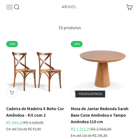
Pular para o conteúdo
Abrir menu de navegação
Abrir pesquisa
Abrir c
KRAVO urban design
33 produtos
- 17%
- 17%
PRONTA-ENTREGA
Cadeira de Madeira X Boho Cor
Mesa de Jantar Redonda Sarah
Amêndoa - Kit com 2
Base Cone Amêndoa e Tampo
Amêndoa 110 cm
Preço promocional
Preço normal
R$ 844,20
R$ 1.128,00
Preço promocional
Preço normal
Em até 10x de R$ 93,80
R$ 2.212,20
R$ 2.968,00
Em até 10x de R$ 245,80