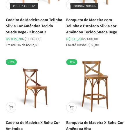
PRONTA-ENTREGA
PRONTA-ENTREGA
Cadeira de Madeira com Telinha
Banqueta de Madeira com
Silvia Cor Amêndoa Tecido
Telinha e Estofado Silvia cor
Suede Bege - Kit com 2
Amêndoa Tecido Suede Bege
Preço promocional
Preço normal
Preço promocional
Preço normal
R$ 835,20
R$ 1.118,00
R$ 511,20
R$ 688,00
Em até 10x de R$ 92,80
Em até 10x de R$ 56,80
- 16%
- 17%
Cadeira de Madeira X Boho Cor
Banqueta de Madeira X Boho Cor
Amêndoa
Amêndoa Alta