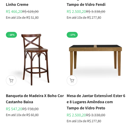
Linho Creme
Tampo de Vidro Fendi
Preço promocional
Preço normal
Preço promocional
Preço normal
R$ 466,20
R$ 628,00
R$ 2.500,20
R$ 3.338,00
Em até 10x de R$ 51,80
Em até 10x de R$ 277,80
- 18%
- 17%
Banqueta de Madeira X Boho Cor
Mesa de Jantar Extensível Ester 6
Castanho Baixa
e 8 Lugares Amêndoa com
Tampo de Vidro Preto
Preço promocional
Preço normal
R$ 547,20
R$ 738,00
Preço promocional
Preço normal
Em até 10x de R$ 60,80
R$ 2.500,20
R$ 3.338,00
Em até 10x de R$ 277,80