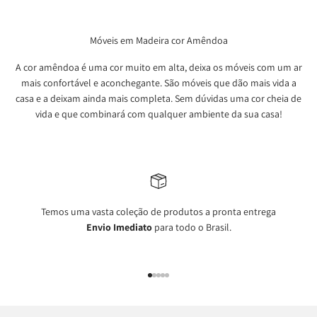
Móveis em Madeira cor Amêndoa
A cor amêndoa é uma cor muito em alta, deixa os móveis com um ar
mais confortável e aconchegante. São móveis que dão mais vida a
casa e a deixam ainda mais completa. Sem dúvidas uma cor cheia de
vida e que combinará com qualquer ambiente da sua casa!
Temos uma vasta coleção de produtos a pronta entrega
Envio Imediato
para todo o Brasil.
Ir para item 1
Ir para item 2
Ir para item 3
Ir para item 4
Ir para item 5