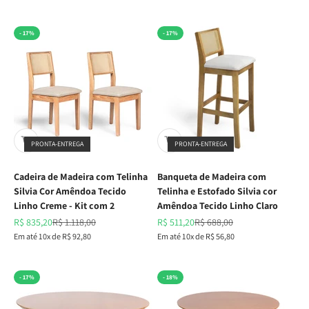
- 17%
- 17%
PRONTA-ENTREGA
PRONTA-ENTREGA
Cadeira de Madeira com Telinha
Banqueta de Madeira com
Silvia Cor Amêndoa Tecido
Telinha e Estofado Silvia cor
Linho Creme - Kit com 2
Amêndoa Tecido Linho Claro
Preço promocional
Preço normal
Preço promocional
Preço normal
R$ 835,20
R$ 1.118,00
R$ 511,20
R$ 688,00
Em até 10x de R$ 92,80
Em até 10x de R$ 56,80
- 17%
- 18%