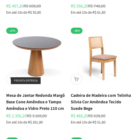
Preço promocional
Preço normal
Preço promocional
Preço normal
R$ 457,20
R$ 608,00
R$ 556,20
R$ 748,00
Em até 10x de R$ 50,80
Em até 10x de R$ 61,80
- 17%
- 18%
PRONTA-ENTREGA
Mesa de Jantar Redonda Margô
Cadeira de Madeira com Telinha
Base Cone Amêndoa e Tampo
Silvia Cor Amêndoa Tecido
Amêndoa e Vidro Preto 110 cm
Suede Bege
Preço promocional
Preço normal
Preço promocional
Preço normal
R$ 2.356,20
R$ 3.168,00
R$ 466,20
R$ 628,00
Em até 10x de R$ 261,80
Em até 10x de R$ 51,80