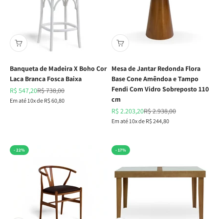
Banqueta de Madeira X Boho Cor
Mesa de Jantar Redonda Flora
Laca Branca Fosca Baixa
Base Cone Amêndoa e Tampo
Fendi Com Vidro Sobreposto 110
Preço promocional
Preço normal
R$ 547,20
R$ 738,00
cm
Em até 10x de R$ 60,80
Preço promocional
Preço normal
R$ 2.203,20
R$ 2.938,00
Em até 10x de R$ 244,80
- 22%
- 17%