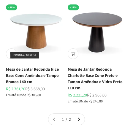
- 16%
- 17%
PRONTA-ENTREGA
Mesa de Jantar Redonda Nice
Mesa de Jantar Redonda
Base Cone Amêndoa e Tampo
Charlotte Base Cone Preto e
Branco 140 cm
Tampo Amêndoa e Vidro Preto
110 cm
Preço promocional
Preço normal
R$ 2.761,20
R$ 3.668,00
Preço promocional
Preço normal
Em até 10x de R$ 306,80
R$ 2.221,20
R$ 2.968,00
Em até 10x de R$ 246,80
1 / 2