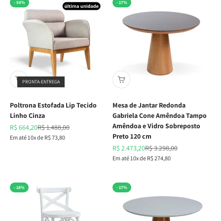
- 50%
- 17%
PRONTA-ENTREGA
Poltrona Estofada Lip Tecido
Mesa de Jantar Redonda
Linho Cinza
Gabriela Cone Amêndoa Tampo
Amêndoa e Vidro Sobreposto
Preço promocional
Preço normal
R$ 664,20
R$ 1.488,00
Preto 120 cm
Em até 10x de R$ 73,80
Preço promocional
Preço normal
R$ 2.473,20
R$ 3.298,00
Em até 10x de R$ 274,80
- 18%
- 17%