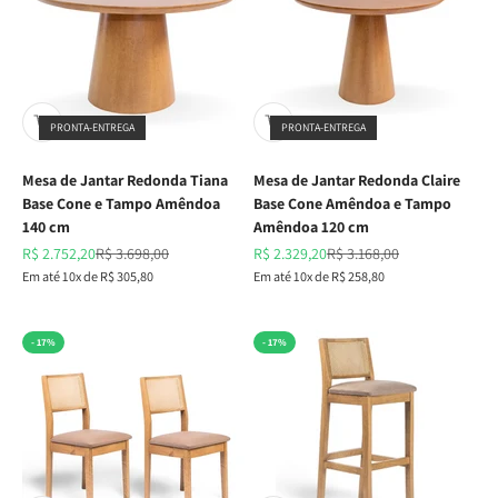
PRONTA-ENTREGA
PRONTA-ENTREGA
Mesa de Jantar Redonda Tiana
Mesa de Jantar Redonda Claire
Base Cone e Tampo Amêndoa
Base Cone Amêndoa e Tampo
140 cm
Amêndoa 120 cm
Preço promocional
Preço normal
Preço promocional
Preço normal
R$ 2.752,20
R$ 3.698,00
R$ 2.329,20
R$ 3.168,00
Em até 10x de R$ 305,80
Em até 10x de R$ 258,80
- 17%
- 17%