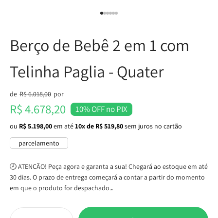
Ir para item 1
Ir para item 2
Ir para item 3
Ir para item 4
Ir para item 5
Ir para item 6
Berço de Bebê 2 em 1 com
Telinha Paglia - Quater
Preço normal
de
R$ 6.018,00
por
Preço promocional
R$ 4.678,20
10% OFF no PIX
ou
R$ 5.198,00
em até
10x de R$ 519,80
sem juros no cartão
parcelamento
🕗 ATENÇÃO! Peça agora e garanta a sua! Chegará ao estoque em até
30 dias. O prazo de entrega começará a contar a partir do momento
em que o produto for despachado.
.