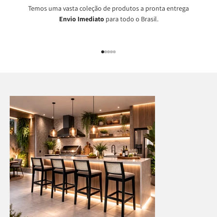
Temos uma vasta coleção de produtos a pronta entrega
Envio Imediato
para todo o Brasil.
Ir para item 1
Ir para item 2
Ir para item 3
Ir para item 4
Ir para item 5