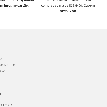
em juros no cartão.
compras acima de R$399,00.
Cupom
BEMVINDO
os
pessoas se
ato!
r
às 17:30h.