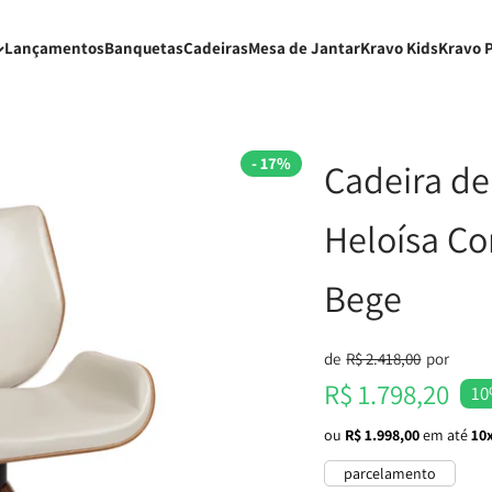
Lançamentos
Banquetas
Cadeiras
Mesa de Jantar
Kravo Kids
Kravo 
- 17%
Cadeira de 
Heloísa Co
Bege
Preço normal
de
R$ 2.418,00
por
Preço promocional
R$ 1.798,20
10
ou
R$ 1.998,00
em até
10x
parcelamento