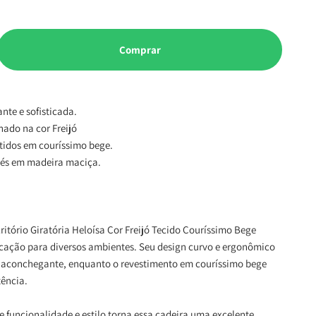
Comprar
ante e sofisticada.
nado na cor Freijó
stidos em couríssimo bege.
 pés em madeira maciça.
critório Giratória Heloísa Cor Freijó Tecido Couríssimo Bege
ticação para diversos ambientes. Seu design curvo e ergonômico
 aconchegante, enquanto o revestimento em couríssimo bege
tência.
tre funcionalidade e estilo torna essa cadeira uma excelente