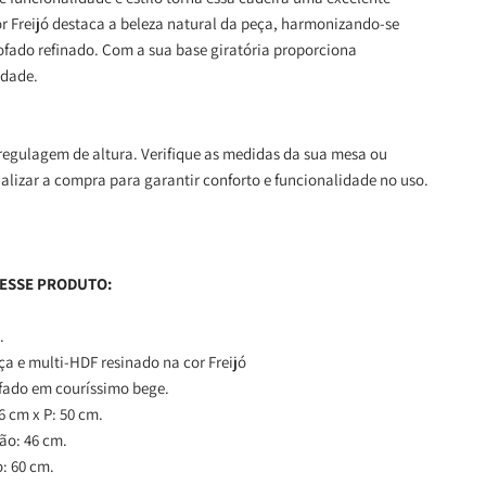
r Freijó destaca a beleza natural da peça, harmonizando-se
ofado refinado. Com a sua base giratória proporciona
idade.
 regulagem de altura. Verifique as medidas da sua mesa ou
nalizar a compra para garantir conforto e funcionalidade no uso.
 ESSE PRODUTO:
.
ça e multi-HDF resinado na cor Freijó
ofado em couríssimo bege.
46 cm x P: 50 cm.
hão: 46 cm.
o: 60 cm.