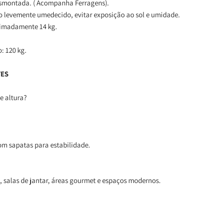
smontada. ( Acompanha Ferragens).
o levemente umedecido, evitar exposição ao sol e umidade.
ximadamente 14 kg.
: 120 kg.
TES
e altura?
com sapatas para estabilidade.
e, salas de jantar, áreas gourmet e espaços modernos.