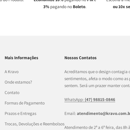
3%
pagando no
Boleto
.
ou 10x s
Mais Informações
Nossos Contatos
A Kravo
Acreditamos que o design contagia 
sentimentos, afeta o modo como as 
Onde estamos?
sentem. Será um prazer manter cont
Contato
WhatsApp:
(47) 98815-0846
Formas de Pagamento
Prazos e Entregas
Email:
atendimento@kravo.com.b
Trocas, Devoluções e Reembolsos
Atendimento de 2ª a 6ª feira, das 8h 