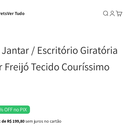
Pets
Ver Tudo
Abrir pesquisa
Abrir página d
Abrir carri
Jantar / Escritório Giratória
r Freijó Tecido Couríssimo
% OFF no PIX
 de R$ 199,80
sem juros no cartão