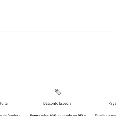
tuita
Desconto Especial
Pag
o do Produto.
Economize 10%
pagando no
PIX
e
Escolha a me