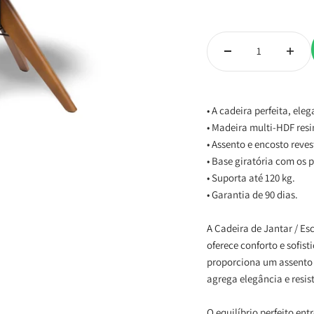
• A cadeira perfeita, eleg
• Madeira multi-HDF resi
• Assento e encosto reve
• Base giratória com os
• Suporta até 120 kg.
• Garantia de 90 dias.
A Cadeira de Jantar / Es
oferece conforto e sofis
proporciona um assento
agrega elegância e resis
O equilíbrio perfeito en