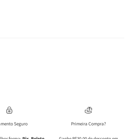
amento Seguro
Primeira Compra?
lhor forma:
Pix, Boleto
Ganhe R$30,00 de desconto em