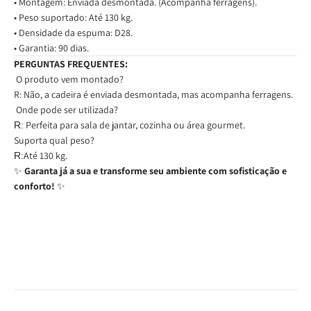
• Montagem: Enviada desmontada. (Acompanha ferragens).
• Peso suportado: Até 130 kg.
• Densidade da espuma: D28.
• Garantia: 90 dias.
PERGUNTAS FREQUENTES:
O produto vem montado?
R: N
ã
o, a cadeira
é
enviada desmontada, mas acompanha ferragens.
Onde pode ser utilizada?
Perfeita para sala de jantar, cozinha ou
á
rea gourmet.
R:
Suporta qual peso?
At
é
130 kg.
R:
Garanta já a sua e transforme seu ambiente com sofisticação e
✨
conforto!
✨