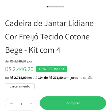
Ir para item 1
Ir para item 2
Ir para item 3
Ir para item 4
Ir para item 5
Ir para item 6
Ir para item 7
Ir para item 8
Ir para item 9
Ir para item 10
Ir para item 11
Ir para item 12
Cadeira de Jantar Lidiane
Cor Freijó Tecido Cotone
Bege - Kit com 4
Preço normal
de
R$ 3.818,00
por
Preço promocional
R$ 2.446,20
10% OFF no PIX
ou
R$ 2.718,00
em até
10x de R$ 271,80
sem juros no cartão
parcelamento
Comprar