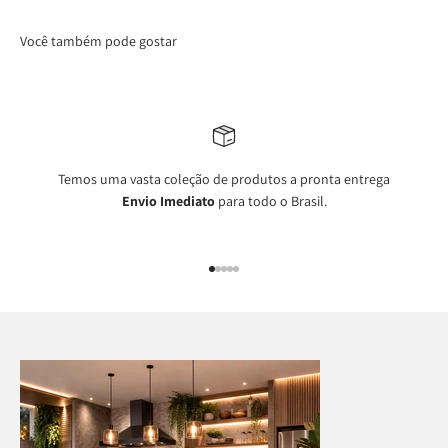
Você também pode gostar
Temos uma vasta coleção de produtos a pronta entrega
Envio Imediato
para todo o Brasil.
Ir para item 1
Ir para item 2
Ir para item 3
Ir para item 4
Ir para item 5