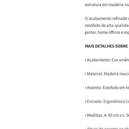
estrutura em madeira ma
O acabamento refinado 
estofado de alta qualida
jantar, home offices e e
MAIS DETALHES SOBRE
• Acabamento: Cor amê
• Material: Madeira maci
• Assento: Estofado em t
• Encosto: Ergonômico c
• Medidas: A: 83 cm x L: 
• Altura do assento ao c