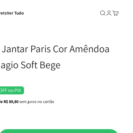
Pets
Ver Tudo
Abrir pesquisa
Abrir página d
Abrir carri
 Jantar Paris Cor Amêndoa
lagio Soft Bege
OFF no PIX
de R$ 89,80
sem juros no cartão