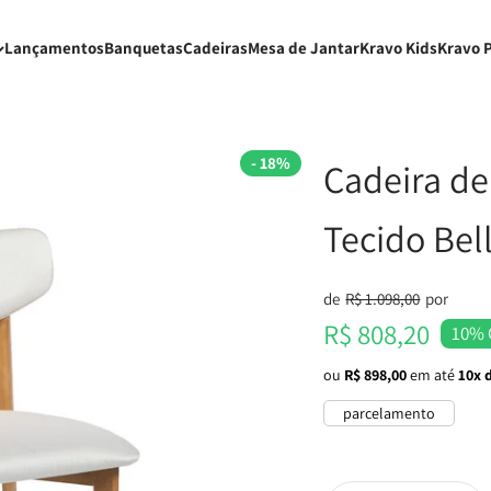
Lançamentos
Banquetas
Cadeiras
Mesa de Jantar
Kravo Kids
Kravo 
- 18%
Cadeira de
Tecido Bel
Preço normal
de
R$ 1.098,00
por
Preço promocional
R$ 808,20
10% 
ou
R$ 898,00
em até
10x 
parcelamento