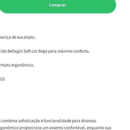
Comprar
maciça de eucalipto.
cido Bellagio Soft cor Bege para máximo conforto.
ormato ergonômico.
D23
s combina sofisticação e funcionalidade para diversos
rgonômico proporciona um assento confortável, enquanto sua