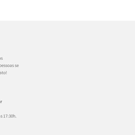
os
pessoas se
ato!
r
às 17:30h.