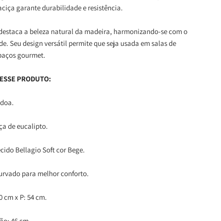
ciça garante durabilidade e resistência.
destaca a beleza natural da madeira, harmonizando-se com o
de. Seu design versátil permite que seja usada em salas de
spaços gourmet.
 ESSE PRODUTO:
ndoa.
ça de eucalipto.
ecido Bellagio Soft cor Bege.
urvado para melhor conforto.
50 cm x P: 54 cm.
hão: 46 cm.