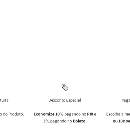
tuita
Desconto Especial
Pag
o do Produto.
Economize 10%
pagando no
PIX
e
Escolha a me
3%
pagando no
Boleto
.
ou 10x s