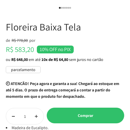
Ir para item 1
Ir para item 2
Ir para item 3
Ir para item 4
Ir para item 5
Ir para item 6
Ir para item 7
Floreira Baixa Tela
Preço normal
de
R$ 778,00
por
Preço promocional
R$ 583,20
10% OFF no PIX
ou
R$ 648,00
em até
10x de R$ 64,80
sem juros no cartão
parcelamento
🕗 ATENÇÃO! Peça agora e garanta a sua! Chegará ao estoque em
até 5 dias. O prazo de entrega começará a contar a partir do
momento em que o produto for despachado.
Comprar
Madeira de Eucalipto.