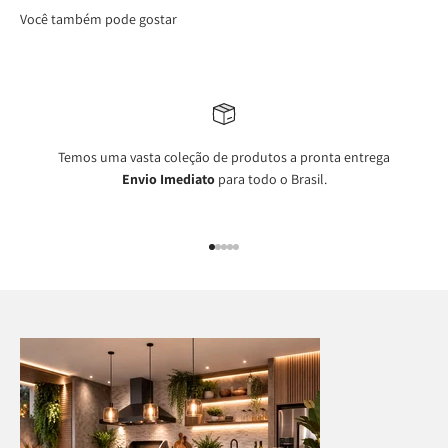
Você também pode gostar
Temos uma vasta coleção de produtos a pronta entrega
Envio Imediato
para todo o Brasil.
Ir para item 1
Ir para item 2
Ir para item 3
Ir para item 4
Ir para item 5