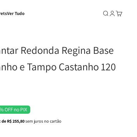
Pets
Ver Tudo
Abrir pesquisa
Abrir página d
Abrir carri
antar Redonda Regina Base
anho e Tampo Castanho 120
% OFF no PIX
 de R$ 255,80
sem juros no cartão