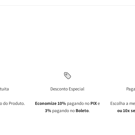
tuita
Desconto Especial
Pag
o do Produto.
Economize 10%
pagando no
PIX
e
Escolha a me
3%
pagando no
Boleto
.
ou 10x s