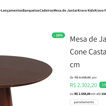
Lançamentos
Banquetas
Cadeiras
Mesa de Jantar
Kravo Kids
Kravo 
- 19%
Mesa de J
Cone Cast
cm
Preço normal
de
R$ 3.168,00
por
Preço promocional
R$ 2.302,20
10
ou
R$ 2.558,00
em até
10x
parcelamento