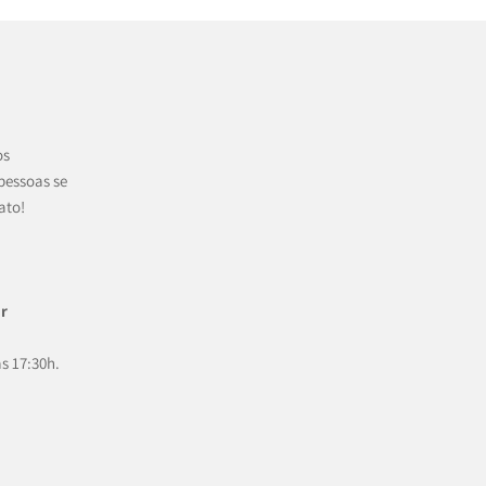
os
pessoas se
ato!
r
às 17:30h.