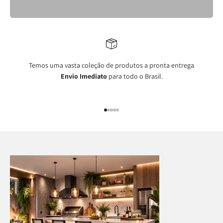
Temos uma vasta coleção de produtos a pronta entrega
Envio Imediato
para todo o Brasil.
Ir para item 1
Ir para item 2
Ir para item 3
Ir para item 4
Ir para item 5