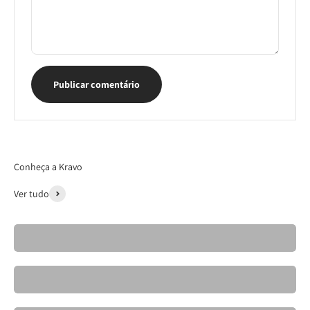
Publicar comentário
Conheça a Kravo
Ver tudo
Cadeiras- Kravo 26
Banquetas Kravo
Mesas de Jantar Elegantes- Kravo