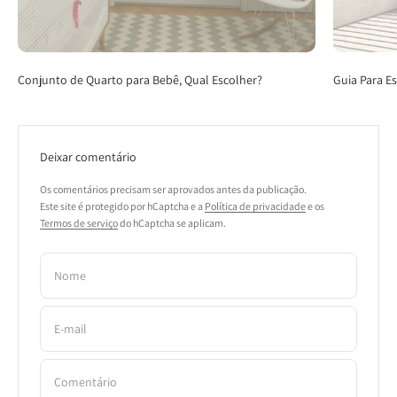
Conjunto de Quarto para Bebê, Qual Escolher?
Guia Para E
Deixar comentário
Os comentários precisam ser aprovados antes da publicação.
Este site é protegido por hCaptcha e a
Política de privacidade
e os
Termos de serviço
do hCaptcha se aplicam.
Nome
E-mail
Comentário