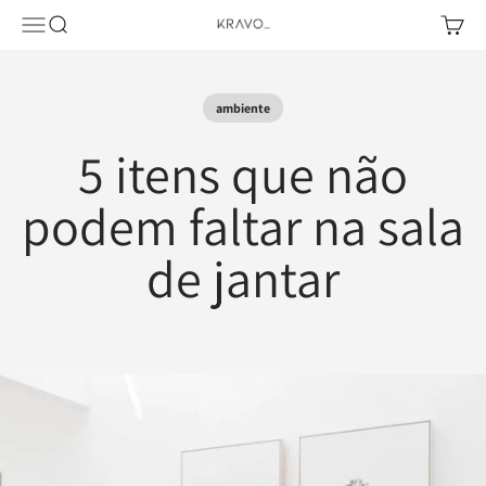
Pular para o conteúdo
Abrir menu de navegação
Abrir pesquisa
Abrir c
KRAVO urban design
ambiente
5 itens que não
podem faltar na sala
de jantar