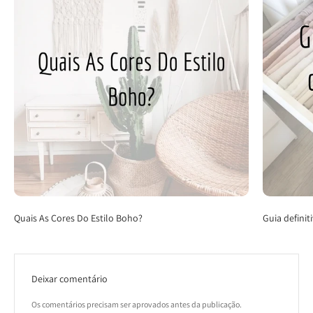
Quais As Cores Do Estilo Boho?
Guia defini
Deixar comentário
Os comentários precisam ser aprovados antes da publicação.