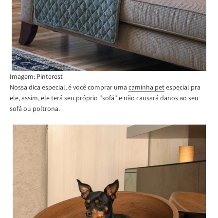
Imagem: Pinterest
Nossa dica especial, é você comprar uma
caminha pet
especial pra
ele, assim, ele terá seu próprio "sofá" e não causará danos ao seu
sofá ou poltrona.