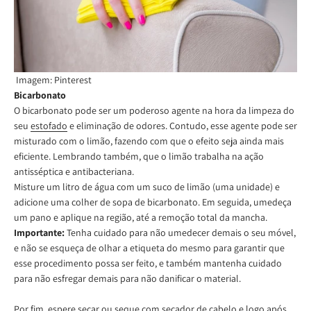
Imagem: Pinterest
Bicarbonato
O bicarbonato pode ser um poderoso agente na hora da limpeza do
seu
estofado
e eliminação de odores. Contudo, esse agente pode ser
misturado com o limão, fazendo com que o efeito seja ainda mais
eficiente. Lembrando também, que o limão trabalha na ação
antisséptica e antibacteriana.
Misture um litro de água com um suco de limão (uma unidade) e
adicione uma colher de sopa de bicarbonato. Em seguida, umedeça
um pano e aplique na região, até a remoção total da mancha.
Importante:
Tenha cuidado para não umedecer demais o seu móvel,
e não se esqueça de olhar a etiqueta do mesmo para garantir que
esse procedimento possa ser feito, e também mantenha cuidado
para não esfregar demais para não danificar o material.
Por fim, espere secar ou seque com secador de cabelo e logo após