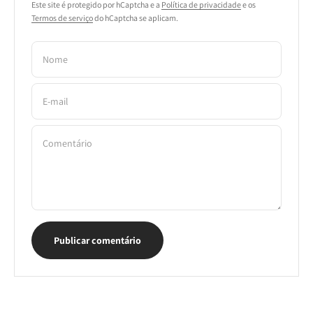
Este site é protegido por hCaptcha e a
Política de privacidade
e os
Termos de serviço
do hCaptcha se aplicam.
Nome
E-mail
Comentário
Publicar comentário