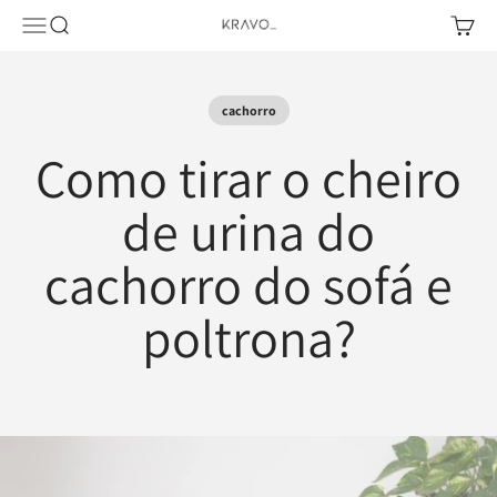
Pular para o conteúdo
Abrir menu de navegação
Abrir pesquisa
Abrir c
KRAVO urban design
cachorro
Como tirar o cheiro
de urina do
cachorro do sofá e
poltrona?