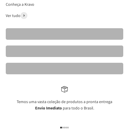
Conheça a Kravo
Ver tudo
Cadeiras- Kravo 26
Banquetas Kravo
Mesas de Jantar Elegantes- Kravo
Temos uma vasta coleção de produtos a pronta entrega
Envio Imediato
para todo o Brasil.