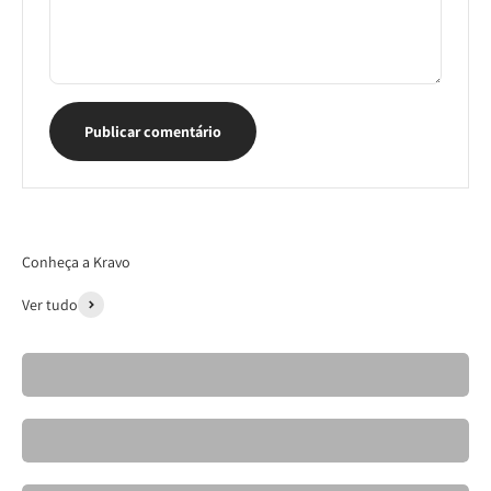
Publicar comentário
Conheça a Kravo
Ver tudo
Cadeiras- Kravo 26
Banquetas Kravo
Mesas de Jantar Elegantes- Kravo