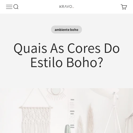
Pular para o conteúdo
Abrir menu de navegação
Abrir pesquisa
Abrir c
KRAVO urban design
ambiente boho
Quais As Cores Do
Estilo Boho?