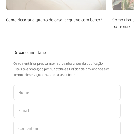
Como decorar o quarto do casal pequeno com berço?
Como tirar o
poltrona?
Deixar comentário
Os comentários precisam ser aprovados antes da publicação.
Este site é protegido por hCaptcha e a
Política de privacidade
e os
Termos de serviço
do hCaptcha se aplicam.
Nome
E-mail
Comentário