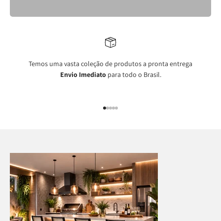
Temos uma vasta coleção de produtos a pronta entrega
Envio Imediato
para todo o Brasil.
Ir para item 1
Ir para item 2
Ir para item 3
Ir para item 4
Ir para item 5