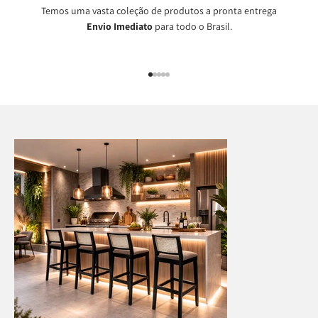
Temos uma vasta coleção de produtos a pronta entrega
Envio Imediato
para todo o Brasil.
Ir para item 1
Ir para item 2
Ir para item 3
Ir para item 4
Ir para item 5