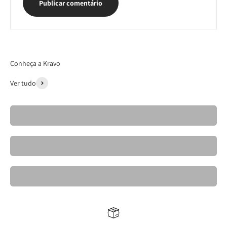
Publicar comentário
Conheça a Kravo
Ver tudo
Cadeiras- Kravo 26
Banquetas Kravo
Mesas de Jantar Elegantes- Kravo