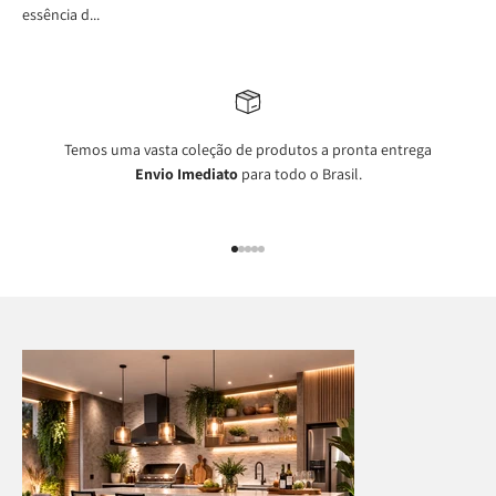
essência d...
Temos uma vasta coleção de produtos a pronta entrega
Envio Imediato
para todo o Brasil.
Ir para item 1
Ir para item 2
Ir para item 3
Ir para item 4
Ir para item 5