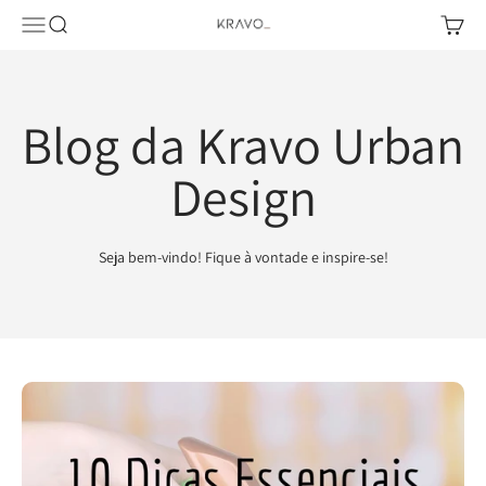
Pular para o conteúdo
Abrir menu de navegação
Abrir pesquisa
Abrir c
KRAVO urban design
Blog da Kravo Urban
Design
Seja bem-vindo! Fique à vontade e inspire-se!