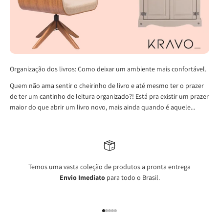
Organização dos livros: Como deixar um ambiente mais confortável.
Quem não ama sentir o cheirinho de livro e até mesmo ter o prazer
de ter um cantinho de leitura organizado?! Está pra existir um prazer
maior do que abrir um livro novo, mais ainda quando é aquele...
Temos uma vasta coleção de produtos a pronta entrega
Envio Imediato
para todo o Brasil.
Ir para item 1
Ir para item 2
Ir para item 3
Ir para item 4
Ir para item 5