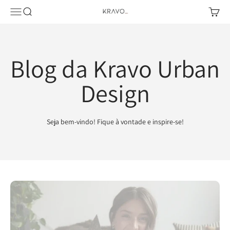
Pular para o conteúdo
Abrir menu de navegação
Abrir pesquisa
Abrir c
KRAVO urban design
Blog da Kravo Urban
Design
Seja bem-vindo! Fique à vontade e inspire-se!